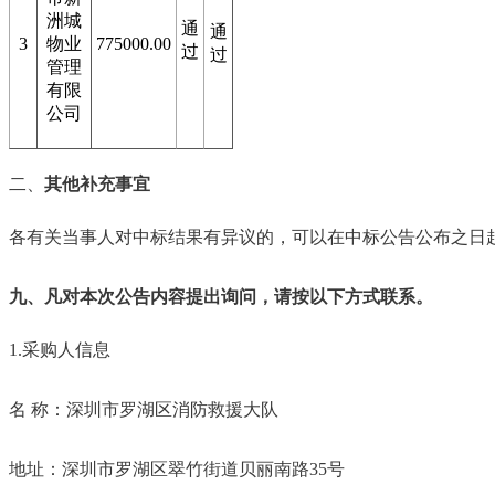
洲城
通
通
3
物业
775000.00
过
过
管理
有限
公司
二、
其他补充事宜
各有关当事人对中标结果有异议的，可以在中标公告公布之日
九、凡对本次公告内容提出询问，请按以下方式联系。
1.
采购人信息
名
称：深圳市罗湖区消防救援大队
地址：深圳市罗湖区翠竹街道贝丽南路
35
号