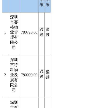
果
果
深圳
市赛
格物
通
通
1
业管
780720.00
过
过
理有
限公
司
深圳
市特
科物
通
通
2
业发
780000.00
过
过
展有
限公
司
深圳
市新