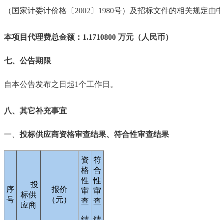
（国家计委计价格〔
2002
〕
1980
号）及招标文件的相关规定由
本项目代理费总金额：
1.1710800
万元（人民币）
七、公告期限
自本公告发布之日起
1
个工作日。
八、其它补充事宜
一、
投标供应商资格审查结果、符合性审查结果
资
符
格
合
性
性
投
序
报价
审
审
标供
号
（元）
查
查
应商
结
结