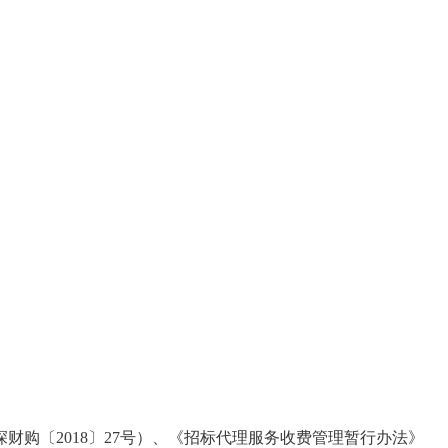
深财购〔
2018
〕
27
号）、《招标代理服务收费管理暂行办法》