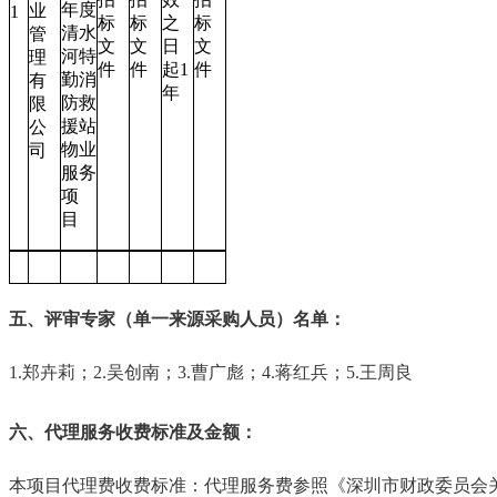
年度
业
1
标
标
之
标
清水
管
文
文
日
文
河特
理
件
件
起1
件
勤消
有
年
防救
限
援站
公
物业
司
服务
项
目
五、评审专家（单一来源采购人员）名单：
1.
郑卉莉；
2.
吴创南；
3.
曹广彪；
4.
蒋红兵；
5.
王周良
六、代理服务收费标准及金额：
本项目代理费收费标准：代理服务费参照《深圳市财政委员会