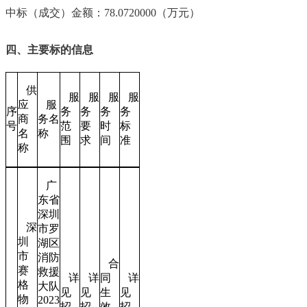
中标（成交）金额：
78.0720000
（万元）
四、主要标的信息
供
服
服
服
服
应
服
序
务
务
务
务
商
务名
号
范
要
时
标
名
称
围
求
间
准
称
广
东省
深圳
深
市罗
圳
湖区
市
消防
合
赛
救援
详
详
同
详
格
大队
见
见
生
见
物
2023
招
招
效
招