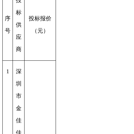
投
标
序
投标报价
供
号
（元）
应
商
1
深
圳
市
金
佳
佳