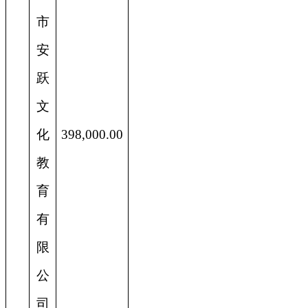
市
安
跃
文
化
398,000.00
教
育
有
限
公
司