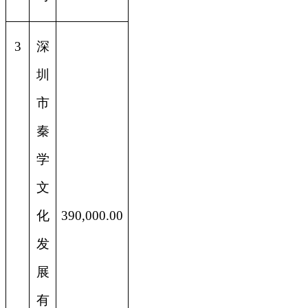
3
深
圳
市
秦
学
文
化
390,000.00
发
展
有