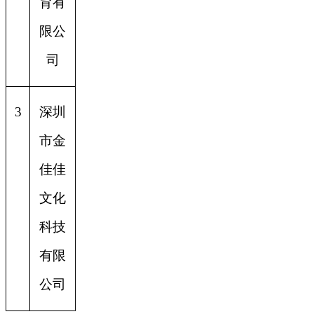
育有
限公
司
3
深圳
市金
佳佳
文化
科技
有限
公司