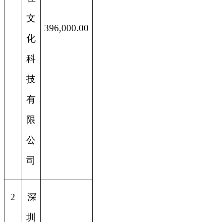
文
396,000.00
化
科
技
有
限
公
司
2
深
圳