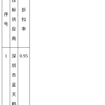
投
标
折
序
供
扣
号
应
率
商
1
深
0.95
圳
市
蓝
天
鹤