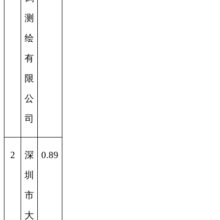
测
绘
有
限
公
司
2
深
0.89
圳
市
大