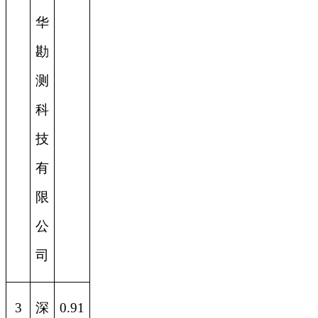
华
勘
测
科
技
有
限
公
司
3
深
0.91