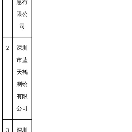
息有
限公
司
2
深圳
市蓝
天鹤
测绘
有限
公司
3
深圳