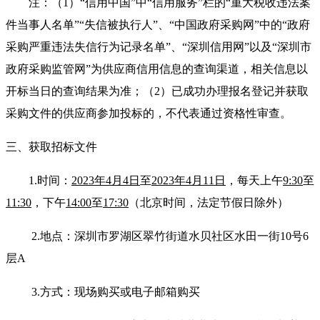
注：（1）“信用中国”中“信用服务”栏的“重大税收违法案
件当事人名单”“失信被执行人”、“中国政府采购网”中的“政府
采购严重违法失信行为记录名单”、“深圳信用网”以及“深圳市
政府采购监管网”为供应商信用信息的查询渠道，相关信息以
开标当日的查询结果为准；（2）已成功办理报名登记并获取
采购文件的供应商参加投标的，不代表通过资格性审查。
三、获取招标文件
1.
时
间：
2023年4月4日
至
2023年4月11日
，每天上午
9:30
至
11:30
，下午
14:00
至
17:30
（北京时间，法定节假日除外）
2.
地点：深圳市罗湖区翠竹街道水贝社区水田一街10号6
层A
3.
方式：现场购买或电子邮箱购买