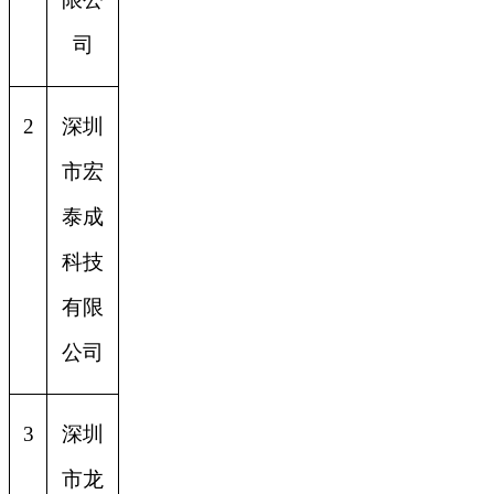
司
2
深圳
市宏
泰成
科技
有限
公司
3
深圳
市龙