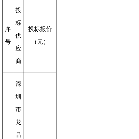
投
标
序
投标报价
供
号
（元）
应
商
深
圳
市
龙
品