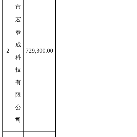
市
宏
泰
成
2
729,300.00
科
技
有
限
公
司