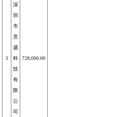
深
圳
市
意
盛
3
科
728,000.00
技
有
限
公
司