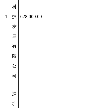
科
1
技
628,000.00
发
展
有
限
公
司
深
圳