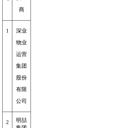
商
1
深业
物业
运营
集团
股份
有限
公司
明喆
2
集团