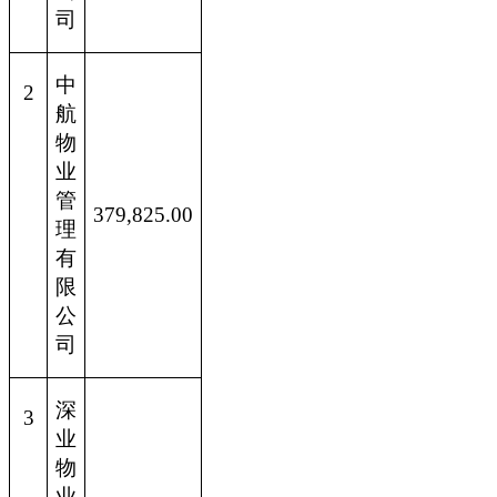
司
中
2
航
物
业
管
379,825.00
理
有
限
公
司
深
3
业
物
业