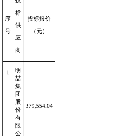
投
标
序
投标报价
供
号
（元）
应
商
明
1
喆
集
团
股
379,554.04
份
有
限
公