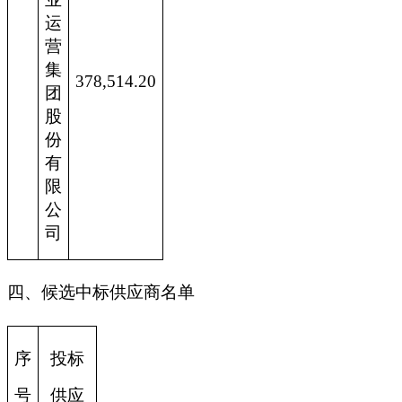
运
营
集
378,514.20
团
股
份
有
限
公
司
四、候选中标供应商名单
序
投标
号
供应