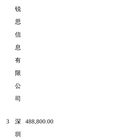
锐
思
信
息
有
限
公
司
3
深
488,800.00
圳