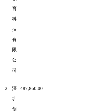
育
科
技
有
限
公
司
2
深
487,860.00
圳
创