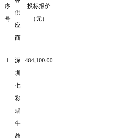
序
投标报价
供
号
（元）
应
商
1
深
484,100.00
圳
七
彩
蜗
牛
教