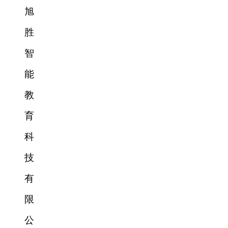
旭
胜
智
能
教
育
科
技
有
限
公