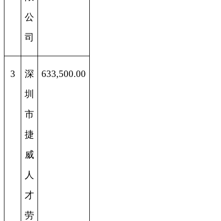
公
司
3
深
633,500.00
圳
市
捷
威
人
才
劳