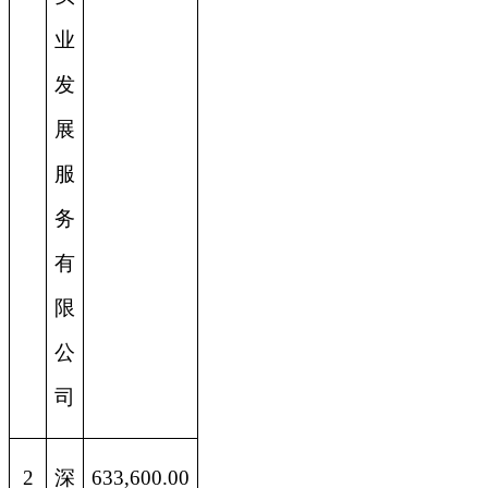
业
发
展
服
务
有
限
公
司
2
深
633,600.00