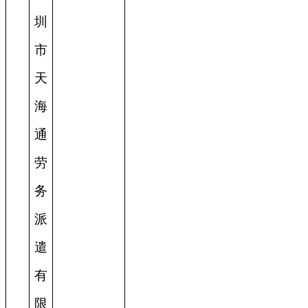
圳
市
天
海
通
劳
务
派
遣
有
限