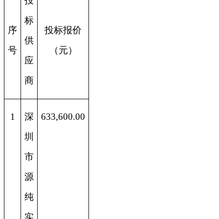
投
标
序
投标报价
供
号
（元）
应
商
1
深
633,600.00
圳
市
源
纯
实