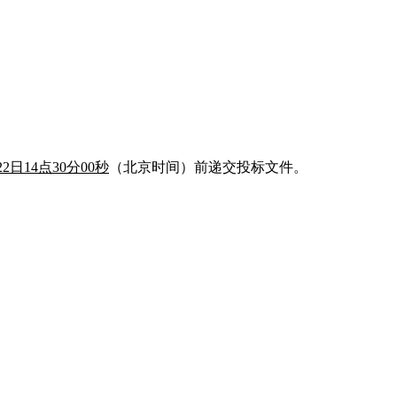
22日14点
30
分
0
0秒
（北京时间）前递交投标文件。