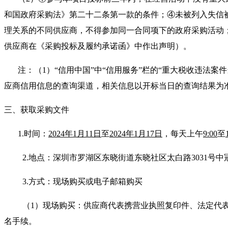
和国政府采购法》第二十二条第一款的条件；④未被列入失信
理关系的不同供应商，不得参加同一合同项下的政府采购活动
供应商在《采购投标及履约承诺函》中作出声明）。
注：（
1）“信用中国”中“信用服务”栏的“重大税收违法案
应商信用信息的查询渠道，相关信息以开标当日的查询结果为
三、获取采购文件
1.时
间：
202
4年1月11日
至
2024
年
1月17日
，每天上午
9:
0
0
至
2.地点：深圳市罗湖区东晓街道东晓社区太白路3031号中冠
3.方式：现场购买或电子邮箱购买
（
1）现场购买：供应商代表携营业执照复印件、法定代
名手续。