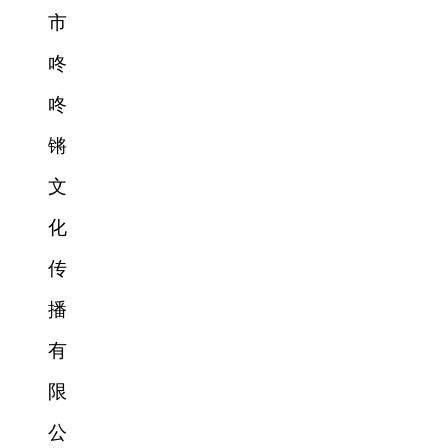
市
咚
咚
锵
文
化
传
播
有
限
公