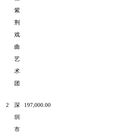
紫
荆
戏
曲
艺
术
团
2
深
197,000.00
圳
市