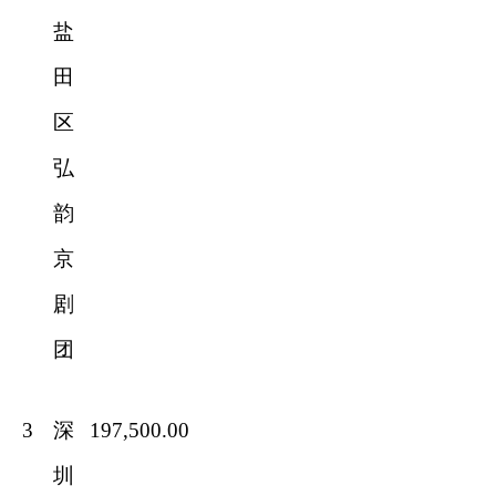
盐
田
区
弘
韵
京
剧
团
3
深
197,500.00
圳