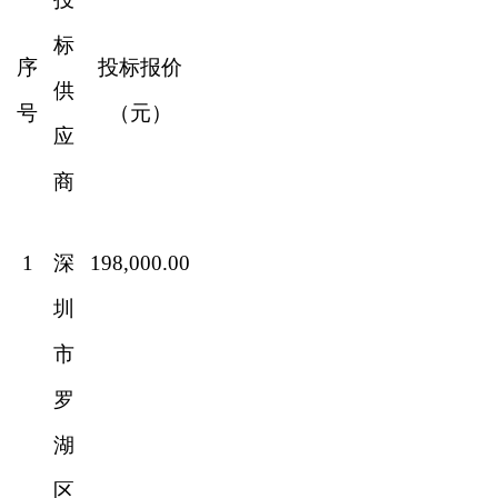
标
序
投标报价
供
号
（元）
应
商
1
深
198,000.00
圳
市
罗
湖
区