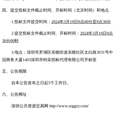
四、提交投标文件截止时间、开标时间
（北京时间）
和地点
1.
投标文件提交时间：
2024
年
3
月
19
日
9
点
00
分至
9
点
30
分
2.
提交投标文件截止时间
、开标时间：
2024
年
3
月
19
日
9
点
30
分
00
秒
3.
地点：深圳市罗湖区东晓街道东晓社区太白路
3031
号中
冠商务大厦
1403
深圳市特采招标代理有限公司开标室
五、公告期限
自本公告发布之日起
5
个工作日。
六、公告网址
深圳公共资
源交易网
http://www.szggzy.com/