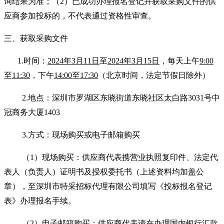
询结果为准；（
2
）已成功办理报名登记并获取采购文件的供
应商参加投标的，不代表通过资格性审查。
三、获取采购文件
1.
时
间：
2024
年
3
月
11
日
至
2024
年
3
月
15
日
，每天上午
9:00
至
11:30
，下午
14:00
至
17:30
（北京时间，法定节假日除外）
2.
地点：深圳市罗湖区东晓街道东晓社区太白路
3031
号中
冠商务大厦
1403
3.
方式：现场购买或电子邮箱购买
（
1
）现场购买：供应商代表携营业执照复印件、法定代
表人（负责人）证明书及授权委托书（上述资料均加盖公
章），至深圳市特采招标代理有限公司填写《投标报名登记
表》办理报名手续。
（
2
）电子邮箱购买：供应商代表请在办理国内银行汇款