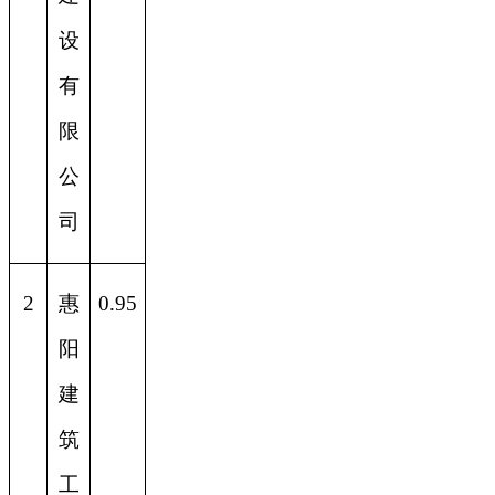
设
有
限
公
司
2
惠
0.95
阳
建
筑
工