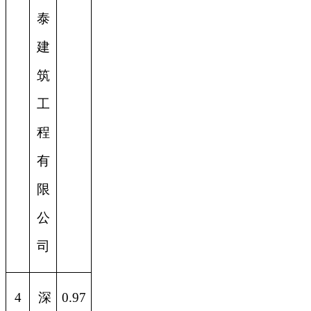
泰
建
筑
工
程
有
限
公
司
4
深
0.97