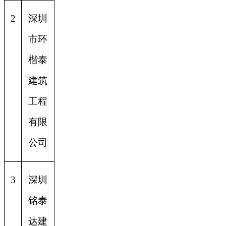
2
深圳
市环
楷泰
建筑
工程
有限
公司
3
深圳
铭泰
达建