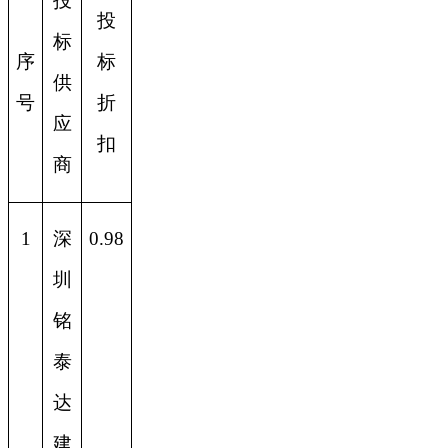
投
投
标
序
标
供
号
折
应
扣
商
1
深
0.98
圳
铭
泰
达
建