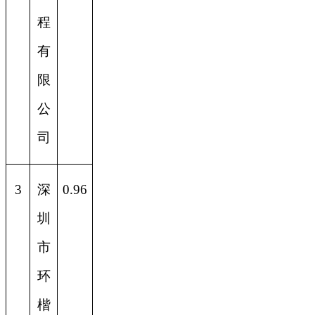
程
有
限
公
司
3
深
0.96
圳
市
环
楷