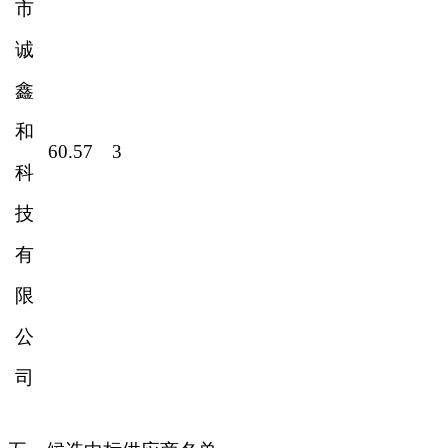
市
诚
鑫
和
60.57
3
科
技
有
限
公
司