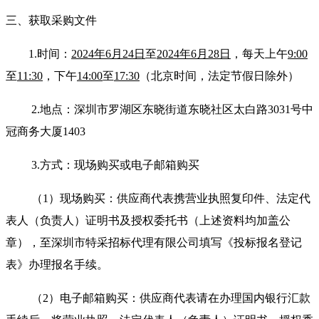
三、获取采购文件
1.时
间：
2024
年
6
月
24
日
至
2024
年
6
月
28
日
，每天上午
9:
0
0
至
11:30
，下午
14:00
至
17:30
（北京时间，
法定节假日
除外）
2.地点：深圳市罗湖区东晓街道东晓社区太白路3031号中
冠商务大厦1403
3.方式：现场购买或电子邮箱购买
（
1）现场购买：供应商代表携营业执照复印件、法定代
表人（负责人）证明书及授权委托书（上述资料均加盖公
章），至深圳市特采招标代理有限公司填写《投标报名登记
表》办理报名手续。
（
2）电子邮箱购买：供应商代表请在办理国内银行汇款