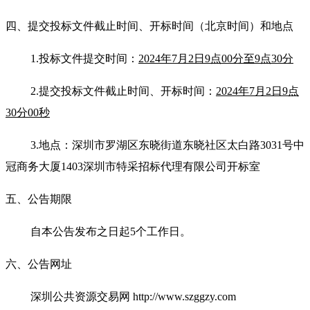
四、提交投标文件截止时间、开标时间
（北京时间）
和地点
1
.
投标文件提交时间：
2024
年
7
月
2
日
9
点
00分至
9
点
30分
2
.提交投标文件截止时间
、开标时间：
2024
年
7
月
2
日
9
点
30
分
0
0秒
3.
地点：深圳市罗湖区东晓街道东晓社区太白路
3031号中
冠商务大厦1403深圳市特采招标代理有限公司开标室
五、公告期限
自本公告发布之日起
5个工作日。
六、公告网址
深圳公共资
源交易网
http://www.szggzy.com