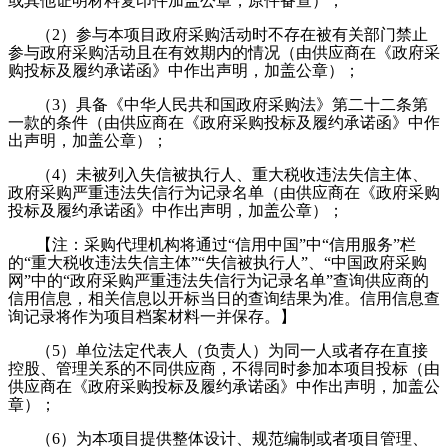
或其他证明材料复印件加盖公章，原件备查）；
（2）参与本项目政府采购活动时不存在被有关部门禁止
参与政府采购活动且在有效期内的情况（由供应商在《政府采
购投标及履约承诺函》中作出声明，加盖公章）；
（3）具备《中华人民共和国政府采购法》第二十二条第
一款的条件（由供应商在《政府采购投标及履约承诺函》中作
出声明，加盖公章）；
（4）未被列入失信被执行人、重大税收违法失信主体、
政府采购严重违法失信行为记录名单（由供应商在《政府采购
投标及履约承诺函》中作出声明，加盖公章）；
【注：采购代理机构将通过“信用中国”中“信用服务”栏
的“重大税收违法失信主体”“失信被执行人”、“中国政府采购
网”中的“政府采购严重违法失信行为记录名单”查询供应商的
信用信息，相关信息以开标当日的查询结果为准。信用信息查
询记录将作为项目档案材料一并保存。】
（5）单位法定代表人（负责人）为同一人或者存在直接
控股、管理关系的不同供应商，不得同时参加本项目投标（由
供应商在《政府采购投标及履约承诺函》中作出声明，加盖公
章）；
（6）为本项目提供整体设计、规范编制或者项目管理、