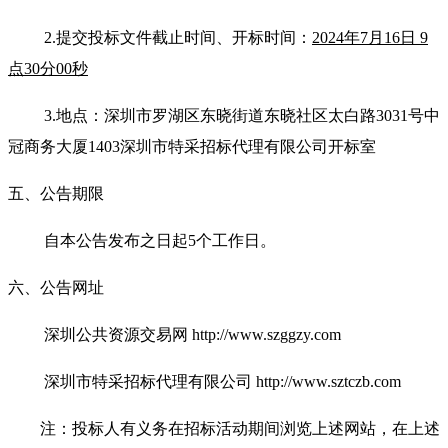
2
.提交投标文件截止时间
、开标时间：
2024
年
7
月
1
6
日
9
点
30
分
0
0秒
3.
地点：深圳市罗湖区东晓街道东晓社区太白路
3031号中
冠商务大厦1403深圳市特采招标代理有限公司开标室
五、公告期限
自本公告发布之日起
5个工作日。
六、公告网址
深圳公共资
源交易网
http://www.szggzy.com
深圳市特采招标代理有限公司
http://www.sztczb.com
注：投标人有义务在招标活动期间浏览上述网站，在上述