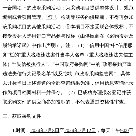
一合同项下的政府采购活动；为采购项目提供整体设计、规范
编制或者项目管理、监理、检测等服务的供应商，不得再参加
该采购项目的其他采购活动；⑤本项目不接受联合体投标，不
接受投标人选用进口产品参与投标（由供应商在《采购投标及
履约承诺函》中作出声明）。注：（1）“信用中国”中“信用服
务”栏的“重大税收违法案件当事人名单（重大税收违法失信主
体）”“失信被执行人”、“中国政府采购网”中的“政府采购严重
违法失信行为记录名单”以及“深圳市政府采购监管网”，具体
以开标当日上述渠道的全部查询结果为准，信用信息查询记录
作为项目档案材料一并保存。（2）已成功办理报名登记并获
取采购文件的供应商参加投标的，不代表通过资格性审查。
三、获取采购文件
1.时
间：
2024
年
7
月
8
日
至
2024
年
7
月
12
日
，每天上午
9:
0
0
至