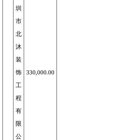
圳
市
北
沐
装
饰
330,000.00
工
程
有
限
公