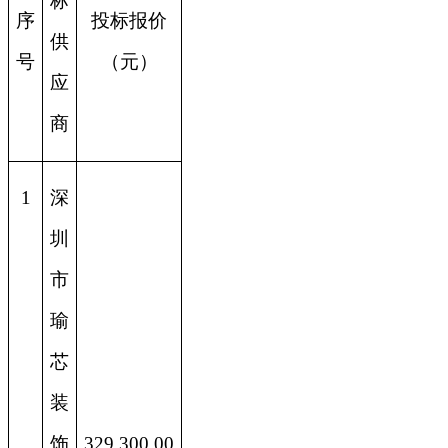
标
序
投标报价
供
号
（元）
应
商
1
深
圳
市
瑜
芯
装
饰
329,300.00