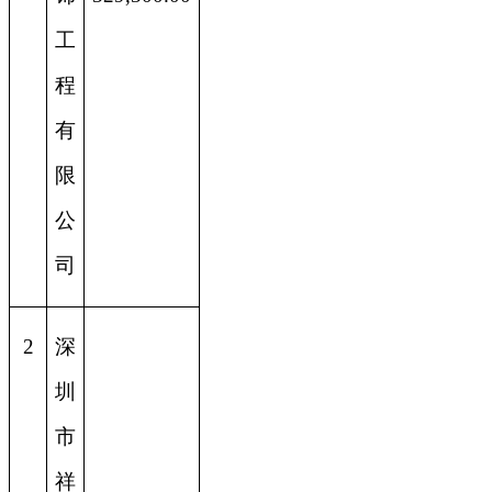
工
程
有
限
公
司
2
深
圳
市
祥