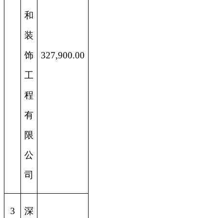
和
装
饰
327,900.00
工
程
有
限
公
司
3
深