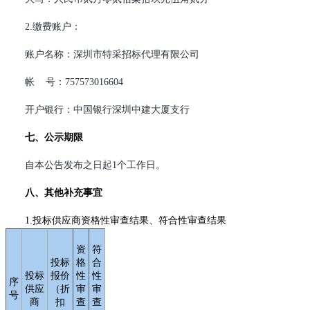
2.
缴费账户：
账户名称：深圳市特采招标代理有限公司
帐 号：757573016604
开户银行：中国银行深圳中建大厦支行
七、公示期限
自本公告发布之日起1个工作日。
八、其他补充事宜
1.
投标供应商资格性审查结果、符合性审查结果
资
符
投标
格
合
投标
报价
性
性
序
供应
（折
审
审
号
商
扣
查
查