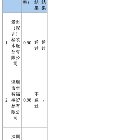
率）
结
结
果
果
景田
（深
圳）
桶装
通
通
1
0.90
水服
过
过
务有
限公
司
深圳
市华
智福
不
2
禧贸
0.98
通
/
易有
过
限公
司
深圳