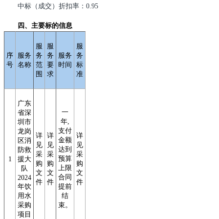
中标（成交）折扣率：0.95
四、主要标的信息
服
服
服
序
服务
务
务
服务
务
号
名称
范
要
时间
标
围
求
准
广东
一
省深
年,
圳市
支付
龙岗
详
详
详
金额
区消
见
见
见
达到
防救
采
采
采
预算
1
援大
购
购
购
上限
队
文
文
文
合同
2024
件
件
件
年饮
提前
用水
结
采购
束。
项目