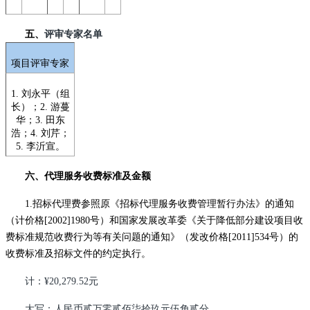
五、
评审专家名单
项目评审专家
1.
刘永平
（组
长）；2.
游蔓
华；3.
田东
浩；4.
刘芹；
5.
李沂宣。
六、代理服务收费标准及金额
1.
招标代理费参照原《招标代理服务收费管理暂行办法》的通知
（计价格[2002]1980号）和国家发展改革委《关于降低部分建设项目收
费标准规范收费行为等有关问题的通知》（发改价格[2011]534号）的
收费标准及招标文件的约定执行。
计：¥20,279.52元
大写：人民币贰万零贰佰柒拾玖元伍角贰分