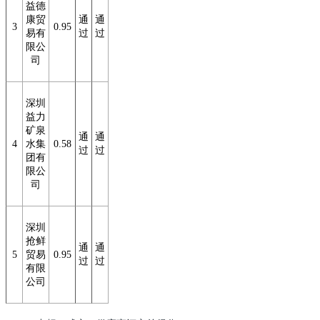
益德
康贸
通
通
3
0.95
易有
过
过
限公
司
深圳
益力
矿泉
通
通
4
水集
0.58
过
过
团有
限公
司
深圳
抢鲜
通
通
5
贸易
0.95
过
过
有限
公司