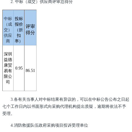
2.
中标（成交）供应商评审总得分
中标
投标
（成
报价
评审
交）
（折
得分
供应
扣
商
率）
深圳
益德
康贸
0.95
86.51
易有
限公
司
3.
各有关当事人对中标结果有异议的，可以在中标公告公布之日起
七个工作日内以书面形式向采购代理机构提出质疑，逾期将依法不予
受理。
4.
消防救援队伍政府采购项目投诉受理单位