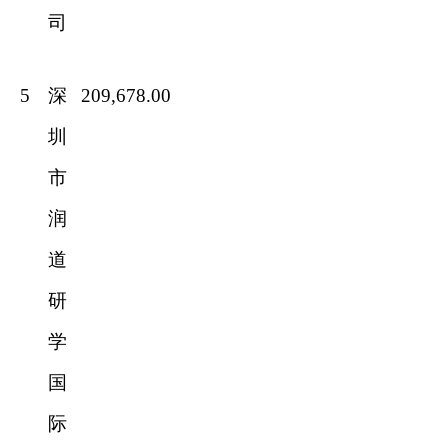
司
5
深
209,678.00
圳
市
润
道
研
学
国
际