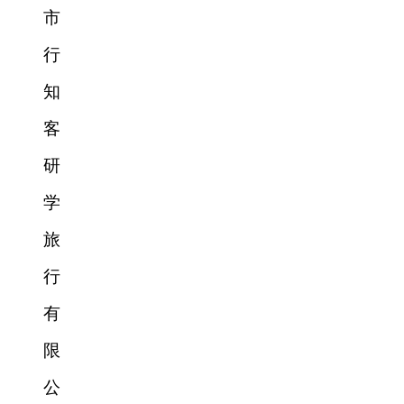
市
行
知
客
研
学
旅
行
有
限
公