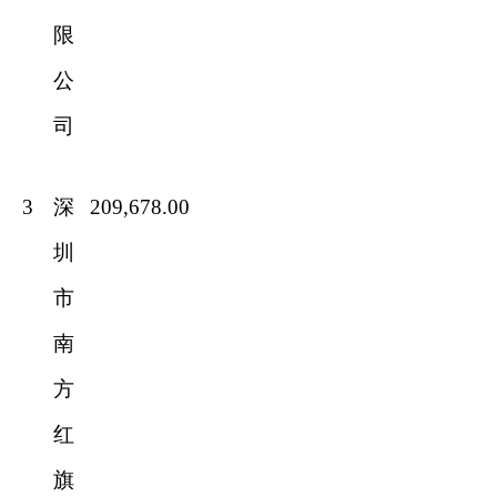
限
公
司
3
深
209,678.00
圳
市
南
方
红
旗