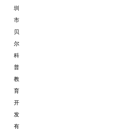
圳
市
贝
尔
科
普
教
育
开
发
有