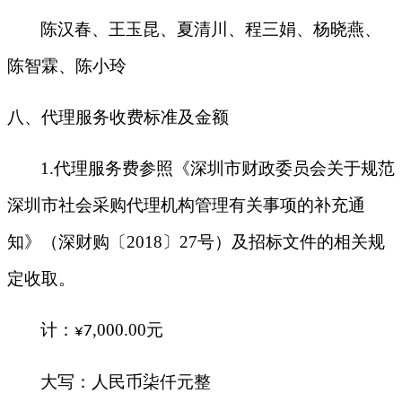
陈汉春
、
王玉昆
、
夏清川
、
程三娟
、
杨晓燕
、
陈智霖
、
陈小玲
八、代理服务收费标准及金额
1
.
代理服务费参照《深圳市财政委员会关于规范
深圳市社会采购代理机构管理有关事项的补充通
知》（深财购〔
2018〕27号）及招标文件的相关规
定收取。
计：
,
000
.
00
元
¥
7
大写：人民币
柒仟
元整