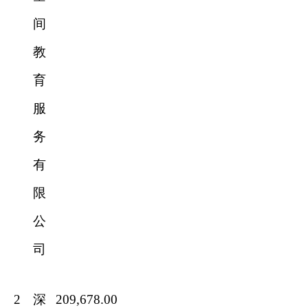
间
教
育
服
务
有
限
公
司
2
深
209,678.00