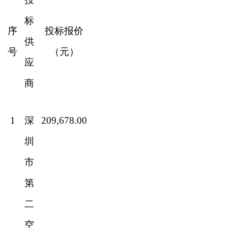
标
序
投标报价
供
号
（元）
应
商
1
深
209,678.00
圳
市
第
二
空