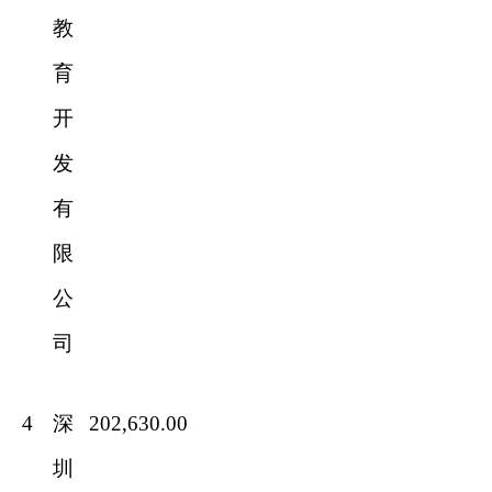
教
育
开
发
有
限
公
司
4
深
202,630.00
圳