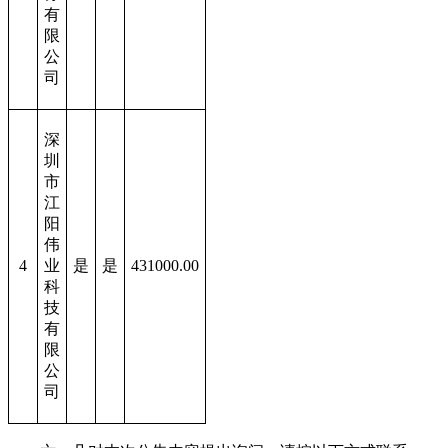
有
限
公
司
深
圳
市
江
阳
伟
4
业
是
是
431000.00
科
技
有
限
公
司