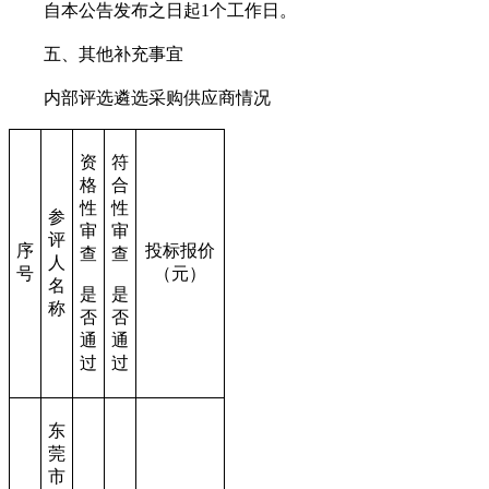
自本公告发布之日起1个工作日。
五、其他补充事宜
内部评选遴选采购供应商情况
资
符
格
合
性
性
参
审
审
评
序
投标报价
查
查
人
号
（元）
名
是
是
称
否
否
通
通
过
过
东
莞
市