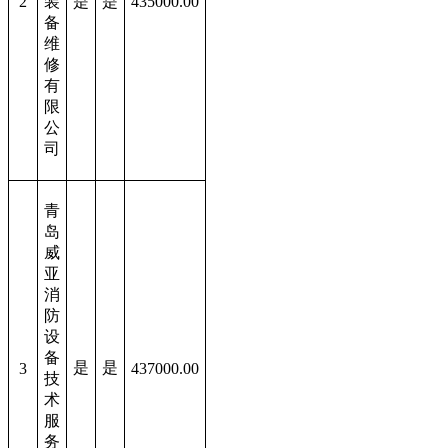
2
装
是
是
435000.00
备
维
修
有
限
公
司
青
岛
威
亚
消
防
设
备
是
是
3
437000.00
技
术
服
务