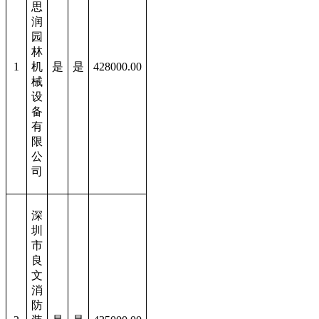
思
润
园
林
1
机
是
是
428000.00
械
设
备
有
限
公
司
深
圳
市
良
文
消
防