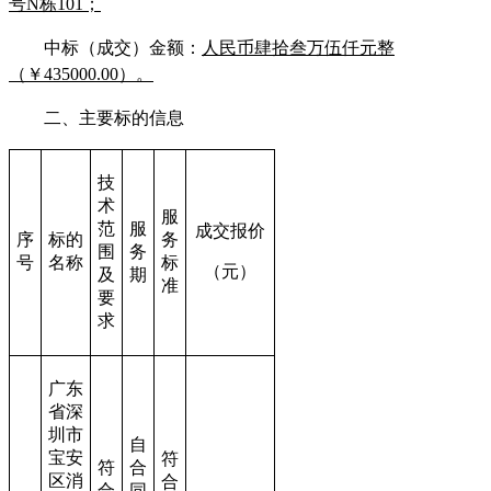
号N栋101；
中标（成交）金额：
人民币肆拾叁万伍仟元整
（￥
435000.00
）。
二、主要标的信息
技
术
服
范
服
成交报价
序
标的
务
围
务
号
名称
标
（元）
及
期
准
要
求
广东
省深
圳市
自
宝安
符
符
合
区消
合
合
同