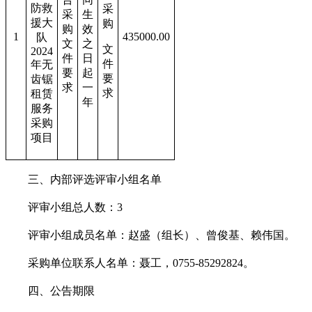
防救
采
采
生
援大
购
购
效
1
435000.00
队
文
之
文
2024
件
日
件
年无
要
起
要
齿锯
求
一
求
租赁
年
服务
采购
项目
三、内部评选评审小组名单
评审小组总人数：3
评审小组成员名单：赵盛（组长）、曾俊基、赖伟国。
采购单位联系人名单：聂工，0755-85292824。
四、公告期限