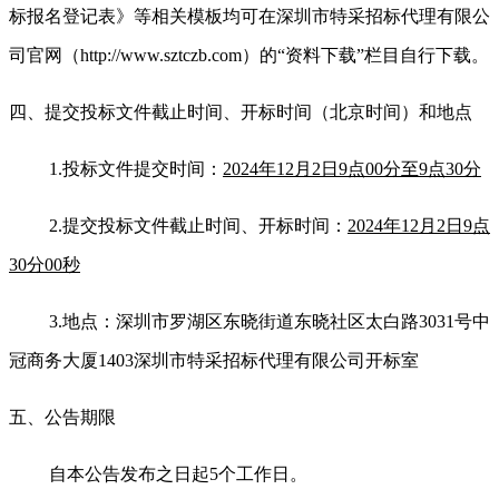
标报名登记表》等相关模板均可在深圳市特采招标代理有限公
司官网（
http://www.sztczb.com
）的“资料下载”栏目自行下载。
四、提交投标文件截止时间、开标时间
（北京时间）
和地点
1
.
投标文件提交时间：
2024
年
12
月
2
日
9
点
00
分至
9
点
30
分
2
.
提交投标文件截止时间
、开标时间：
2024
年
12
月
2
日
9
点
30
分
0
0
秒
3.
地点：深圳市罗湖区东晓街道东晓社区太白路
3031
号中
冠商务大厦
1403
深圳市特采招标代理有限公司开标室
五、公告期限
自本公告发布之日起
5
个工作日。