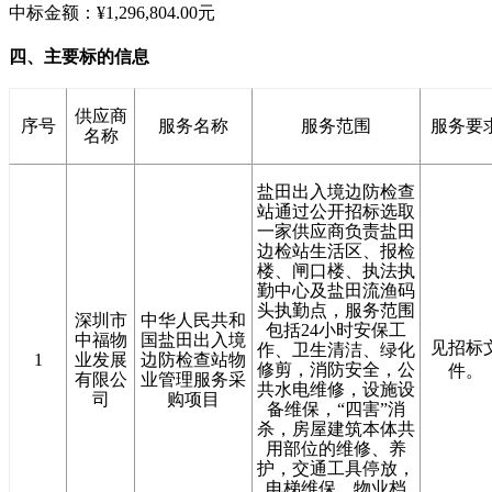
中标金额：¥1,296,804.00元
四、主要标的信息
供应商
序号
服务名称
服务范围
服务要
名称
盐田出入境边防检查
站通过公开招标选取
一家供应商负责盐田
边检站生活区、报检
楼、闸口楼、执法执
勤中心及盐田流渔码
头执勤点，服务范围
深圳市
中华人民共和
包括24小时安保工
中福物
国盐田出入境
见招标
作、卫生清洁、绿化
1
业发展
边防检查站物
修剪，消防安全，公
件。
有限公
业管理服务采
共水电维修，设施设
司
购项目
备维保，“四害”消
杀，房屋建筑本体共
用部位的维修、养
护，交通工具停放，
电梯维保，物业档