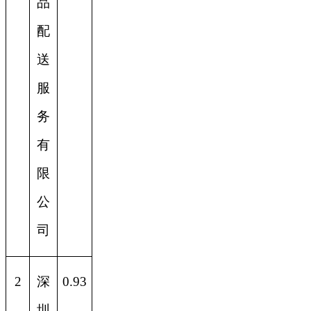
品
配
送
服
务
有
限
公
司
2
深
0.93
圳