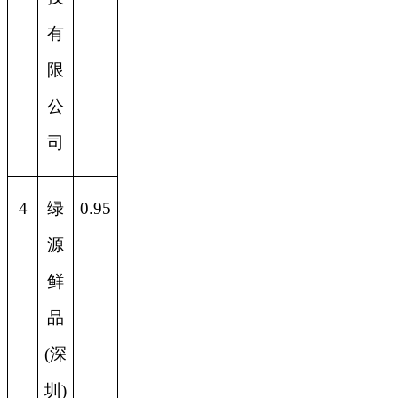
有
限
公
司
4
绿
0.95
源
鲜
品
(深
圳)