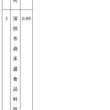
司
3
深
0.89
圳
市
鼎
禾
盛
食
品
科
技