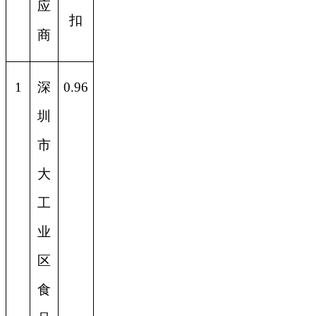
应
扣
商
1
深
0.96
圳
市
大
工
业
区
食