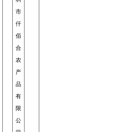
市
仟
佰
合
农
产
品
有
限
公