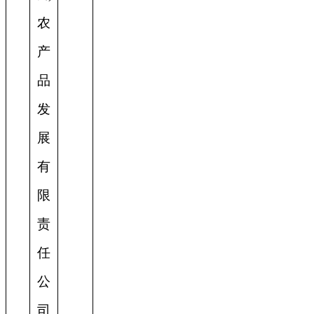
农
产
品
发
展
有
限
责
任
公
司