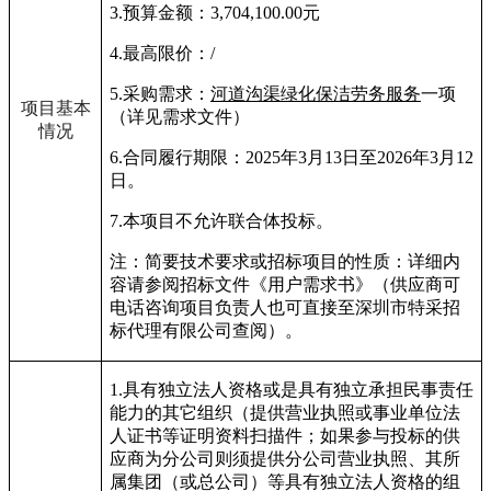
3.
预算
金额：
3,
704,100.00
元
4.
最高限价：
/
5.
采购需求：
河道沟渠绿化保洁劳务服务
一项
项目基本
（详见需求文件）
情况
6.
合同履行期限：
2025
年3月13日至2026年3月12
日。
7.
本项目不允许联合体投标。
注：简要技术要求或招标项目的性质：详细内
容请参阅招标文件《用户需求书》（供应商可
电话咨询项目负责人也可直接至深圳市特采招
标代理有限公司查阅）。
1.
具有独立法人资格或是具有独立承担民事责任
能力的其它组织（提供营业执照或事业单位法
人证书等证明资料扫描件；如果参与投标的供
应商为分公司则须提供分公司营业执照、其所
属集团（或总公司）等具有独立法人资格的组