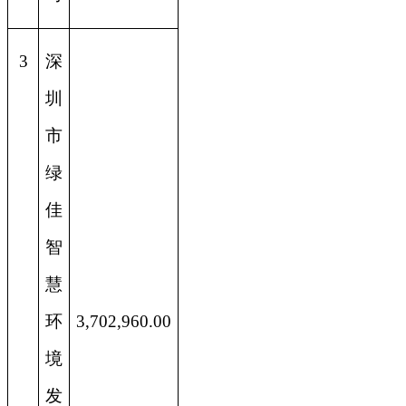
3
深
圳
市
绿
佳
智
慧
环
3,702,960.00
境
发