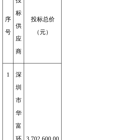
投
标
序
投标总价
供
号
（元）
应
商
1
深
圳
市
华
富
环
3,702,600.00