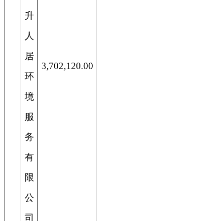
升
人
居
3,702,120.00
环
境
服
务
有
限
公
司