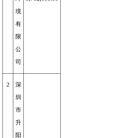
境
有
限
公
司
2
深
圳
市
升
阳