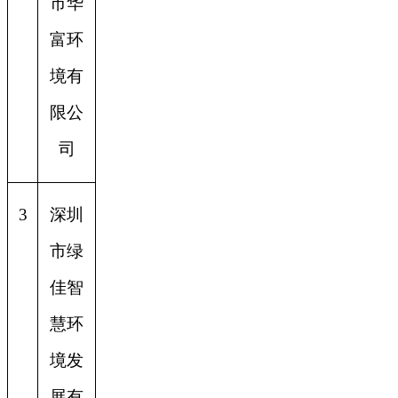
市华
富环
境有
限公
司
3
深圳
市绿
佳智
慧环
境发
展有