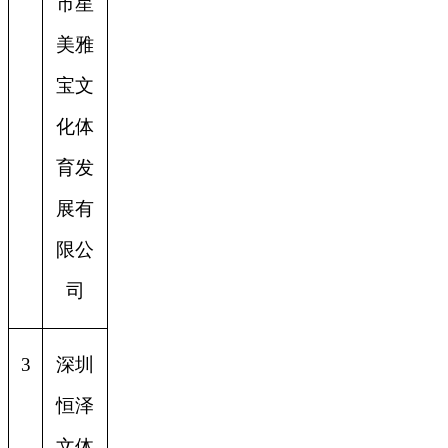
市星
美雅
宝文
化体
育发
展有
限公
司
3
深圳
恒泽
文体