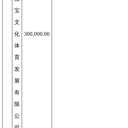
宝
文
化
300,000.00
体
育
发
展
有
限
公
司