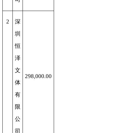
2
深
圳
恒
泽
文
298,000.00
体
有
限
公
司