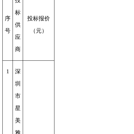
投
标
序
投标报价
供
号
（元）
应
商
1
深
圳
市
星
美
雅