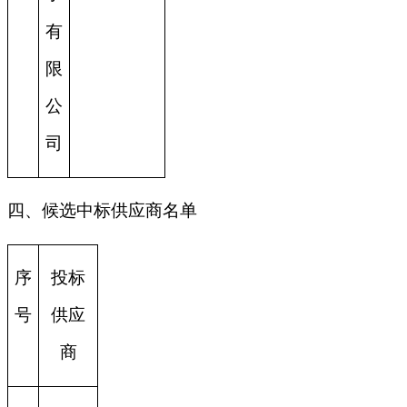
有
限
公
司
四、候选中标供应商名单
序
投标
号
供应
商