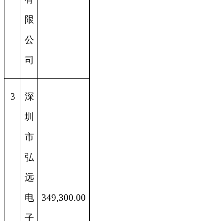
限
公
司
3
深
圳
市
弘
远
电
349,300.00
子