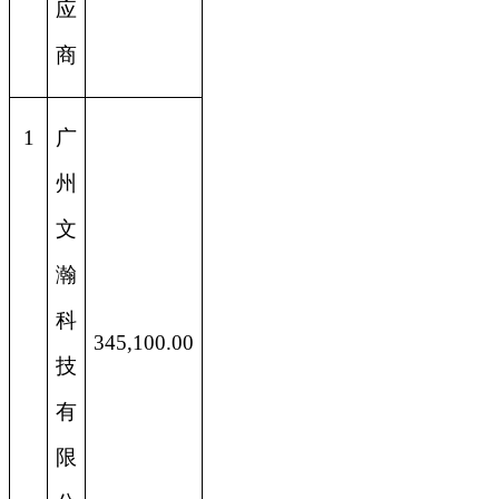
应
商
1
广
州
文
瀚
科
345,100.00
技
有
限