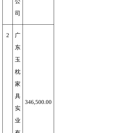
公
司
2
广
东
玉
枕
家
具
346,500.00
实
业
有