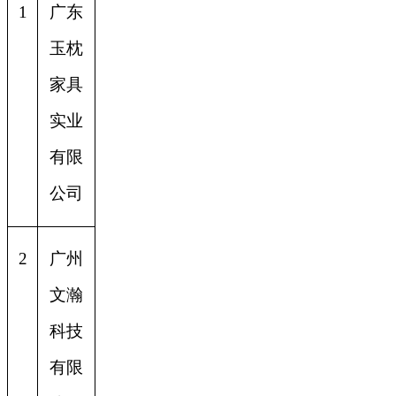
1
广东
玉枕
家具
实业
有限
公司
2
广州
文瀚
科技
有限