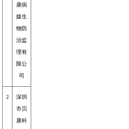
康病
媒生
物防
治监
理有
限公
司
2
深圳
市贝
康科