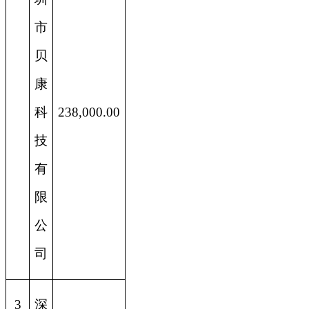
市
贝
康
科
238,000.00
技
有
限
公
司
3
深