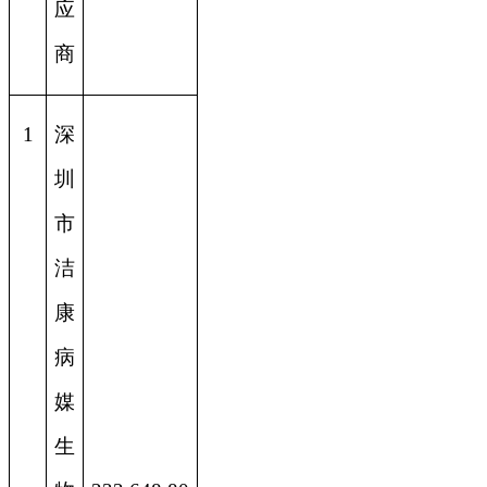
应
商
1
深
圳
市
洁
康
病
媒
生