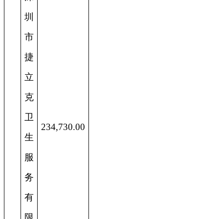
圳
市
捷
立
克
卫
234,730.00
生
服
务
有
限