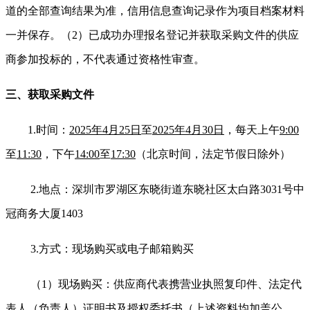
道的全部查询结果为准，信用信息查询记录作为项目档案材料
一并保存。（2）已成功办理报名登记并获取采购文件的供应
商参加投标的，不代表通过资格性审查。
三、获取采购文件
1.
时
间：
2025年4月25日
至
2025年4月30日
，每天上午
9:00
至
11:30
，下午
14:00
至
17:30
（北京时间，法定节假日除外）
2.
地点：深圳市罗湖区东晓街道东晓社区太白路3031号中
冠商务大厦1403
3.
方式：现场购买或电子邮箱购买
（1）现场购买：供应商代表携营业执照复印件、法定代
表人（负责人）证明书及授权委托书（上述资料均加盖公