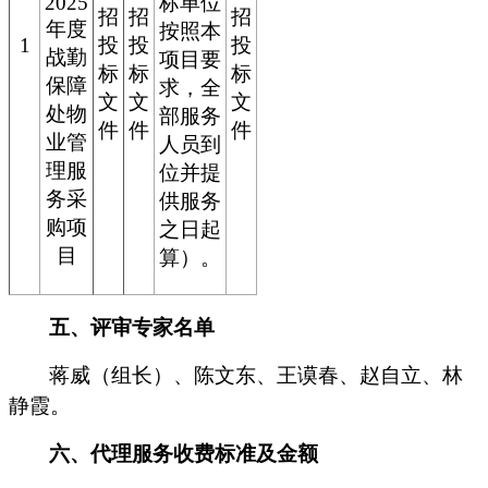
2025
标单位
招
招
招
年度
按照本
1
投
投
投
战勤
项目要
标
标
标
保障
求，全
文
文
文
处物
部服务
件
件
件
业管
人员到
理服
位并提
务采
供服务
购项
之日起
目
算）。
五、
评审专家名单
蒋威（组长）、陈文东、王谟春、赵自立、林
静霞。
六、代理服务收费标准及金额