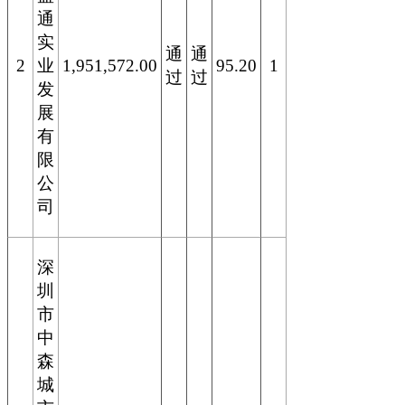
通
实
通
通
2
业
1,951,572.00
95.20
1
过
过
发
展
有
限
公
司
深
圳
市
中
森
城