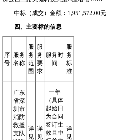
中标（成交）金额：1,951,572.00元
四、主要标的信息
服
服
服
序
服务
务
务
服务时
务
号
名称
范
要
间
标
围
求
准
一年
广东
（具体
省深
起始日
圳市
为合同
消防
签订生
救援
详
详
详
效且中
支队
见
见
见