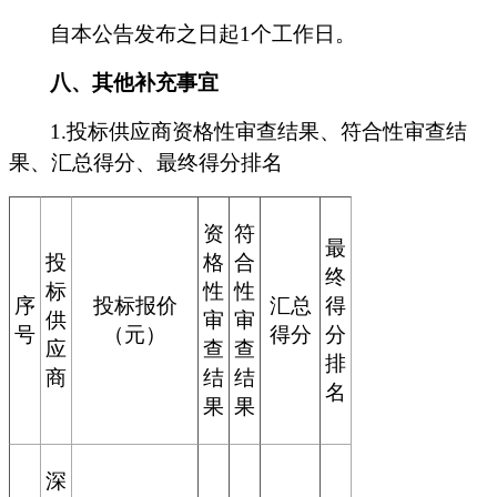
自本公告发布之日起1个工作日。
八、其他补充事宜
1.
投标供应商资格性审查结果、符合性审查结
果、汇总得分、最终得分排名
资
符
最
投
格
合
终
标
性
性
序
投标报价
汇总
得
供
审
审
号
（元）
得分
分
应
查
查
排
商
结
结
名
果
果
深