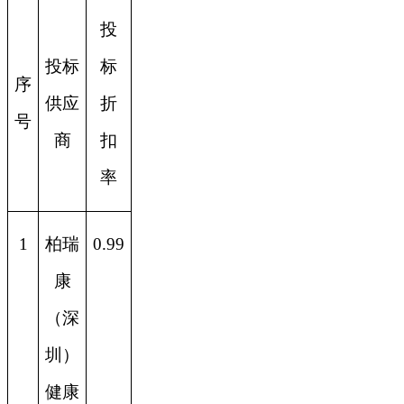
投
投标
标
序
供应
折
号
商
扣
率
1
柏瑞
0.99
康
（深
圳）
健康