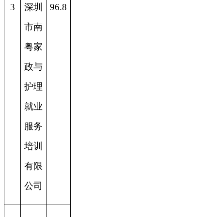
3
深圳
96.8
市南
粤家
政与
护理
就业
服务
培训
有限
公司