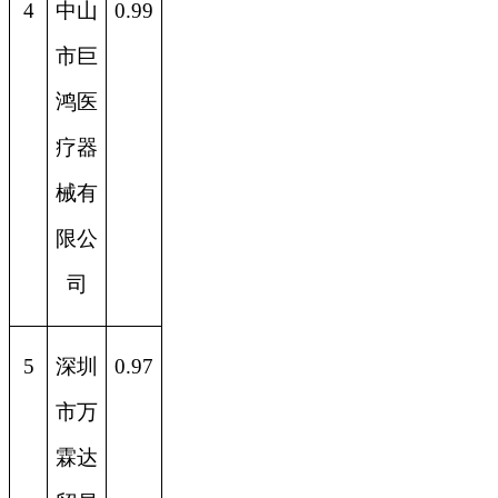
4
中山
0.99
市巨
鸿医
疗器
械有
限公
司
5
深圳
0.97
市万
霖达