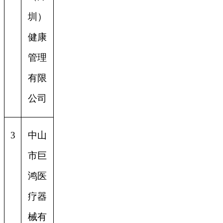
圳）
健康
管理
有限
公司
3
中山
市巨
鸿医
疗器
械有