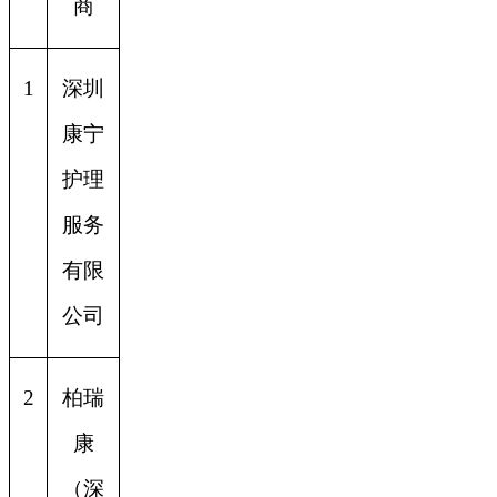
商
1
深圳
康宁
护理
服务
有限
公司
2
柏瑞
康
（深