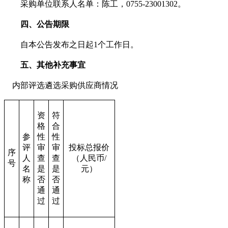
采购单位联系人名单：陈工，0755-23001302。
四、公告期限
自本公告发布之日起1个工作日。
五、其他补充事宜
内部评选遴选采购供应商情况
资
符
格
合
参
性
性
评
审
审
投标总报价
序
人
查
查
（人民币/
号
名
是
是
元）
称
否
否
通
通
过
过