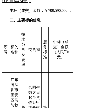
栋如意路474号；
中标（成交）金额：
￥799,590.00元。
二、主要标的信息
技
术
服
中标（成
范
序
标的
务
交）金额
围
交货期
号
名称
标
（人民币/
及
准
元）
要
求
广东
省深
合同生
圳市
效之日
宝安
起至货
区消
物经甲
防救
符
符
方验收