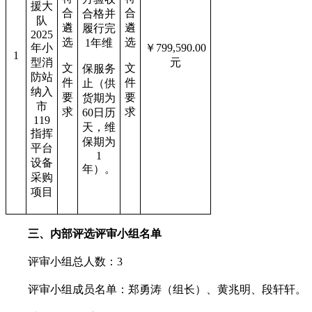
援大
合
合
合格并
队
遴
遴
履行完
2025
选
选
1年维
年小
￥799,590.00
1
型消
元
文
文
保服务
防站
件
件
止（供
纳入
要
要
货期为
市
求
求
60日历
119
天，维
指挥
保期为
平台
1
设备
年）。
采购
项目
三、内部评选评审小组名单
评审小组总人数：3
评审小组成员名单：郑勇涛（组长）、黄兆明、段轩轩。