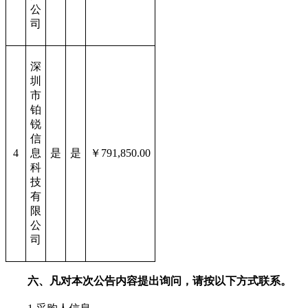
公
司
深
圳
市
铂
锐
信
4
息
是
是
￥791,850.00
科
技
有
限
公
司
六、凡对本次公告内容提出询问，请按以下方式联系。