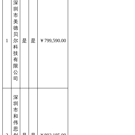
深
圳
市
美
德
贝
1
尔
是
是
￥799,590.00
科
技
有
限
公
司
深
圳
市
和
伟
思