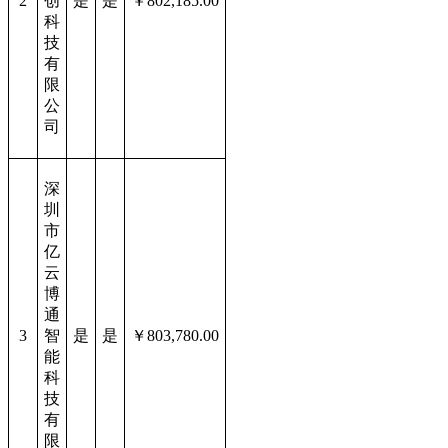
2
创
是
是
￥802,185.00
科
技
有
限
公
司
深
圳
市
亿
云
博
通
3
智
是
是
￥803,780.00
能
科
技
有
限