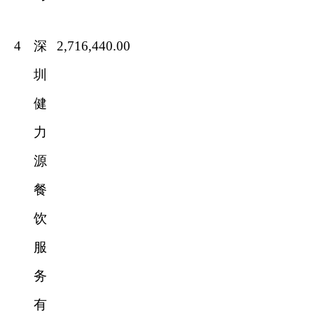
4
深
2,716,440.00
圳
健
力
源
餐
饮
服
务
有