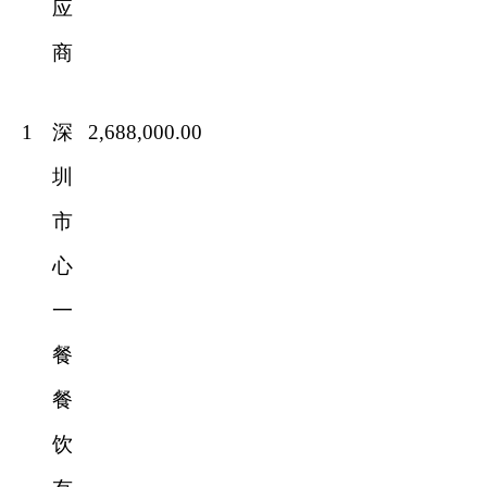
应
商
1
深
2,688,000.00
圳
市
心
一
餐
餐
饮