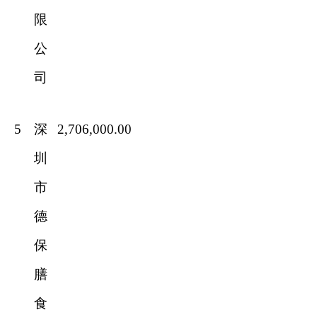
限
公
司
5
深
2,706,000.00
圳
市
德
保
膳
食