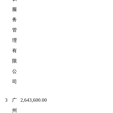
服
务
管
理
有
限
公
司
3
广
2,643,600.00
州