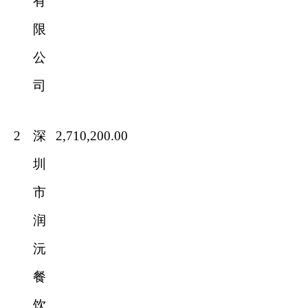
有
限
公
司
2
深
2,710,200.00
圳
市
润
沅
餐
饮