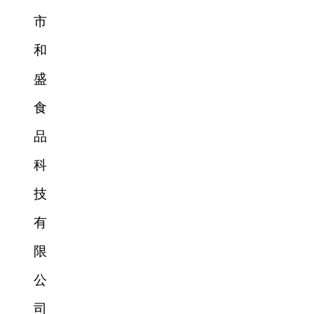
市
和
盛
食
品
科
技
有
限
公
司