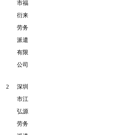
市福
衍来
劳务
派遣
有限
公司
2
深圳
市江
弘源
劳务