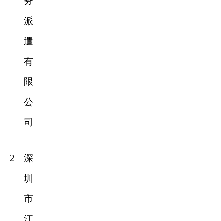
务
派
遣
有
限
公
司
2
深
圳
市
江