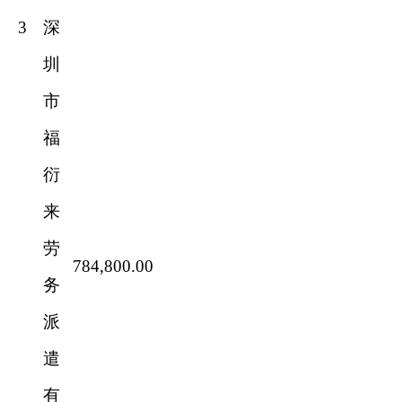
3
深
圳
市
福
衍
来
劳
784,800.00
务
派
遣
有