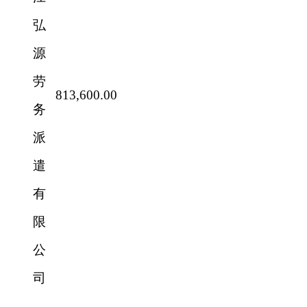
弘
源
劳
813,600.00
务
派
遣
有
限
公
司