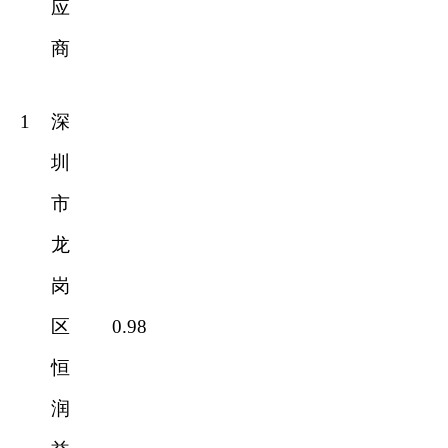
应
商
1
深
圳
市
龙
岗
区
0.98
恒
润