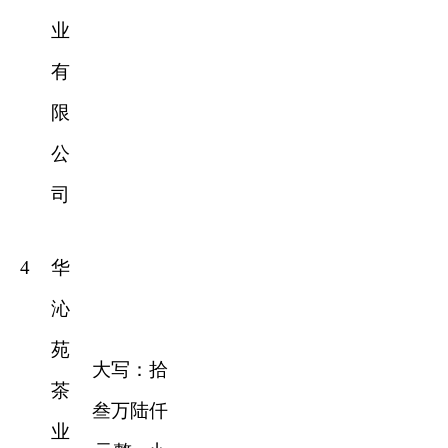
业
有
限
公
司
4
华
沁
苑
大写：拾
茶
叁万陆仟
业