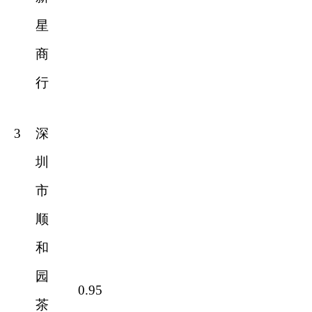
星
商
行
3
深
圳
市
顺
和
园
0.95
茶