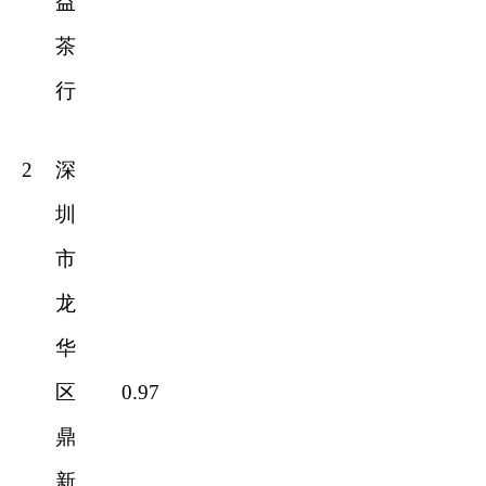
益
茶
行
2
深
圳
市
龙
华
区
0.97
鼎
新