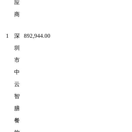
应
商
1
深
892,944.00
圳
市
中
云
智
膳
餐