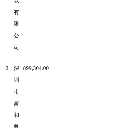
饮
有
限
公
司
2
深
899,304.00
圳
市
富
和
餐