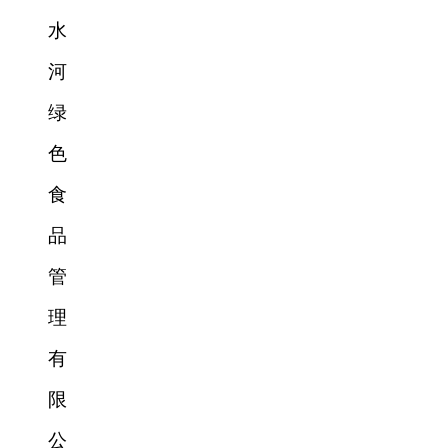
水
河
绿
色
食
品
管
理
有
限
公