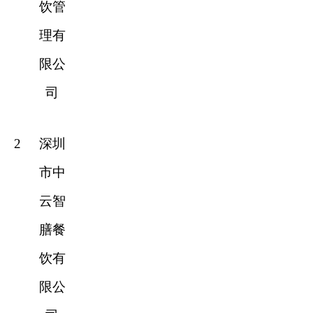
饮管
理有
限公
司
2
深圳
市中
云智
膳餐
饮有
限公