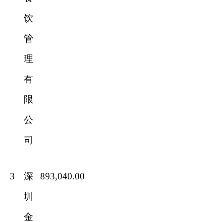
饮
管
理
有
限
公
司
3
深
893,040.00
圳
金