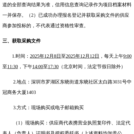
道的全部查询结果为准，信用信息查询记录作为项目档案材料
一并保存。（2）已成功办理报名登记并获取采购文件的供应
商参加投标的，不代表通过资格性审查。
三、获取采购文件
1.
时
间：
2025年12月8日
至
2025年12月12日
，每天上午
9:00
至
11:30
，下午
14:00
至
17:30
（北京时间，法定节假日除外）
2.
地点：深圳市罗湖区东晓街道东晓社区太白路3031号中
冠商务大厦1403
3.
方式：现场购买或电子邮箱购买
（1）现场购买：供应商代表携营业执照复印件、法定代
表人（负责人）证明书及授权委托书（上述资料均加盖公