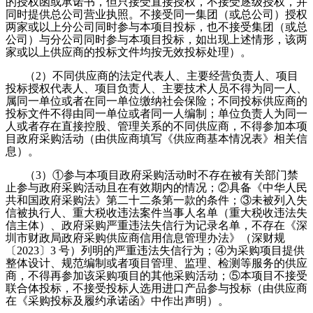
的授权函或承诺书，但只接受直接授权，不接受逐级授权，并
同时提供总公司营业执照。不接受同一集团（或总公司）授权
两家或以上分公司同时参与本项目投标，也不接受集团（或总
公司）与分公司同时参与本项目投标，如出现上述情形，该两
家或以上供应商的投标文件均按无效投标处理）。
（
2）不同供应商的法定代表人、主要经营负责人、项目
投标授权代表人、项目负责人、主要技术人员不得为同一人、
属同一单位或者在同一单位缴纳社会保险；不同投标供应商的
投标文件不得由同一单位或者同一人编制；单位负责人为同一
人或者存在直接控股、管理关系的不同供应商，不得参加本项
目政府采购活动（由供应商填写《供应商基本情况表》相关信
息）。
（
3）①参与本项目政府采购活动时不存在被有关部门禁
止参与政府采购活动且在有效期内的情况；②具备《中华人民
共和国政府采购法》第二十二条第一款的条件；③未被列入失
信被执行人、重大税收违法案件当事人名单（重大税收违法失
信主体）、政府采购严重违法失信行为记录名单，不存在《深
圳市财政局政府采购供应商信用信息管理办法》（深财规
〔2023〕3 号）列明的严重违法失信行为；④为采购项目提供
整体设计、规范编制或者项目管理、监理、检测等服务的供应
商，不得再参加该采购项目的其他采购活动；⑤本项目不接受
联合体投标，不接受投标人选用进口产品参与投标（由供应商
在《采购投标及履约承诺函》中作出声明）。