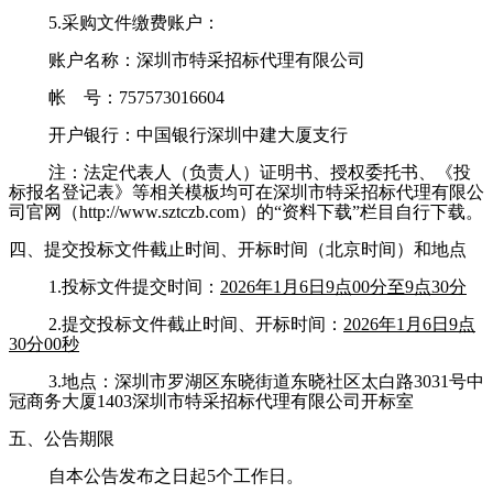
5.采购文件缴费账户：
账户名称：深圳市特采招标代理有限公司
帐
号：
757573016604
开户银行：中国银行深圳中建大厦支行
注：法定代表人（负责人）证明书、授权委托书、《投
标报名登记表》等相关模板均可在深圳市特采招标代理有限公
司官网（
http://www.sztczb.com）的“资料下载”栏目自行下载。
四、提交投标文件截止时间、开标时间
（北京时间）
和地点
1
.
投标文件提交时间：
202
6
年
1
月
6
日
9
点
00分至
9
点
30分
2
.提交投标文件截止时间
、开标时间：
202
6
年
1
月
6
日
9
点
30
分
0
0秒
3.
地点：深圳市罗湖区东晓街道东晓社区太白路
3031号中
冠商务大厦1403深圳市特采招标代理有限公司开标室
五、公告期限
自本公告发布之日起
5个工作日。