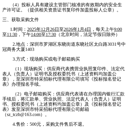
（
4
）
投标人具有建设主管部门核准的有效期内的安全生
产许可证。（提供相关资质证书复印件加盖投标人公章）。
三、获取采购文件
1.时
间：
202
5年
12
月
26
日
至
202
6
年
1
月
4
日
，每天上午
9:
0
0
至
11:30
，下午
14:00
至
17:30
（北京时间，
法定节假日
除外）
2.地点：深圳市罗湖区东晓街道东晓社区太白路3031号中
冠商务大厦1403
3.方式：现场购买或电子邮箱购买
（
1）现场购买：供应商代表携营业执照复印件、法定代
表人（负责人）证明书及授权委托书（上述资料均加盖公
章），至深圳市特采招标代理有限公司填写《投标报名登记
表》办理报名手续。
（
2）电子邮箱购买：供应商代表请在办理国内银行汇款
手续后，将汇款单、营业执照、法定代表人（负责人）证明
书、授权委托书（上述资料均加盖公章）及《投标报名登记
表》发至深圳市特采招标代理有限公司邮箱
（sz_tczb@163.com）。
4.售价：500元，采购文件售后不退。