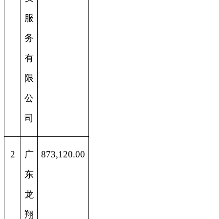
服
务
有
限
公
司
2
广
873,120.00
东
龙
翔