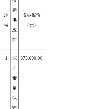
投
标
序
投标报价
供
号
（元）
应
商
1
深
873,600.00
圳
泰
基
保
安