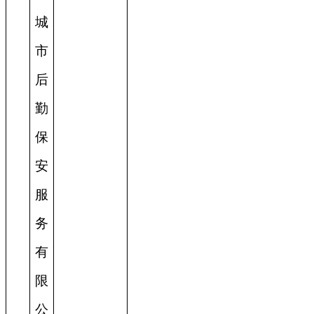
城
市
后
勤
保
安
服
务
有
限
公