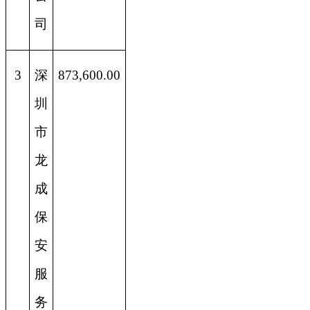
司
3
深
873,600.00
圳
市
龙
成
保
安
服
务