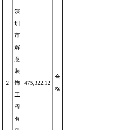
深
圳
市
辉
意
装
合
2
饰
475,322.12
格
工
程
有