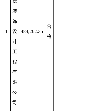
茂
装
饰
合
1
设
484,262.35
格
计
工
程
有
限
公
司