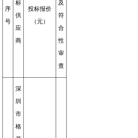
标
及
序
投标报价
供
符
号
（元）
应
合
商
性
审
查
深
圳
市
格