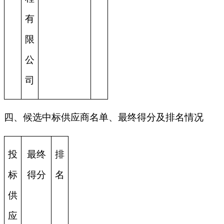
有
限
公
司
四、候选中标供应商名单、最终得分及排名情况
投
最终
排
标
得分
名
供
应