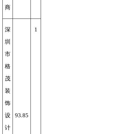
商
深
1
圳
市
格
茂
装
饰
设
93.85
计