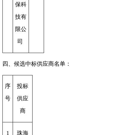
保科
技有
限公
司
四、候选中标供应商名单：
序
投标
号
供应
商
1
珠海