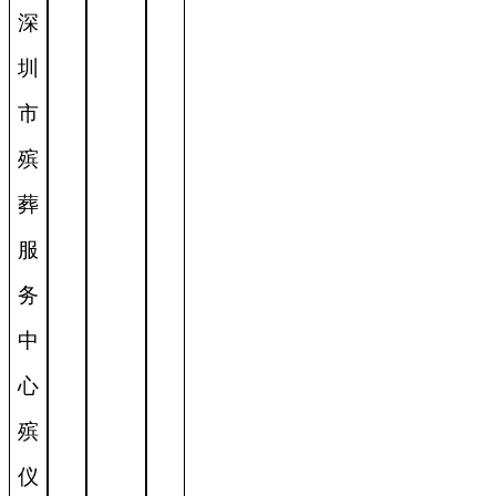
深
圳
市
殡
葬
服
务
中
心
殡
仪