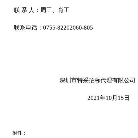
联
系 人：
周工
、
肖
工
联系电话：
0
755-82202060-8
05
深圳市特采招标代理有限公司
2021年
10
月
15
日
附件：