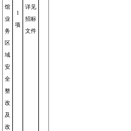
馆
详见
1
业
招标
项
务
文件
区
域
安
全
整
改
及
改