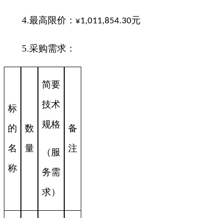
4.最高限价：
元
¥1,011,854.30
5.采购需求：
简要
技术
标
规格
的
数
备
名
量
注
（服
称
务需
求）