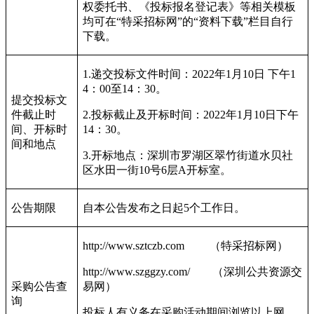
权委托书、《投标报名登记表》等相关模板
均可在“特采招标网”的“资料下载”栏目自行
下载。
1.
递交投标文件时间：
2022
年
1
月
10
日
下午
1
4
：
00
至
14
：
30
。
提交投标文
件截止时
2.
投标截止及开标时间：
2022
年
1
月
10
日下午
间、开标时
14
：
30
。
间和地点
3.
开标地点：深圳市罗湖区翠竹街道水贝社
区水田一街
10
号
6
层
A
开标室。
公告期限
自本公告发布之日起
5
个工作日。
http://www.sztczb.com
（特采招标网）
http://www.szggzy.com/
（深圳公共资源交
采购公告查
易网）
询
投标人有义务在采购活动期间浏览以上网