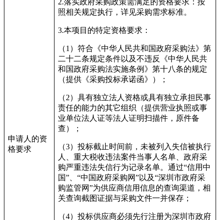
2.
落实政府采购政策需满足的资格要求：按
照相关规定执行，详见采购需求标准。
3.
本项目的特定资格要求：
（
1
）符合《中华人民共和国政府采购法》第
二十二条规定条件以及不违反
《中华人民共
和国政府采购法实施条例》第十八条的规定
（提供《采购投标承诺函》）；
（
2
）具有独立法人资格或具有独立承担民事
责任的能力的其它组织（提供营业执照或事
业单位法人证等法人证明扫描件，原件备
查）；
申请人的资
（
3
）投标截止时间前，未被列入失信被执行
格要求
人、重大税收违法案件当事人名单、政府采
购严重违法失信行为记录名单。通过
“
信用中
国
”
、
“
中国政府采购网
”
以及
“
深圳市政府采
购监管网
”
为供应商信用信息的查询渠道，相
关查询截图证据与采购文件一并保存；
（
4
）投标供应商必须先行注册为深圳市政府