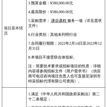
3.
预算金额：
¥580,000.00
元
4.
最高限价：
¥580,000.00
元
5.
采购需求：
课后课程
服务一项（详见需求
文件）
项目基本情
况
6.
行业类别：其他未列明行业
7.
合同履行期限：
2022
年
2
月
14
日至
2022
年
12
月
31
日
8.
本项目不接受联合体投标。
注：简要技术要求或招标项目的性质：详细
内容请参阅招标文件《用户需求书》（供应
商可电话咨询项目负责人也可直接至深圳市
特采招标代理有限公司查阅）。
1.
满足《中华人民共和国政府采购法》第二
十二条规定；