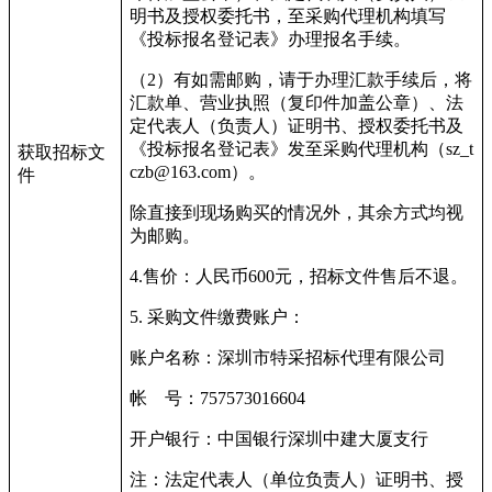
明书及授权委托书，至采购代理机构填写
《投标报名登记表》办理报名手续。
（
2
）有如需邮购，请于办理汇款手续后，将
汇款单、营业执照（复印件加盖公章）、法
定代表人（负责人）证明书、授权委托书及
《投标报名登记表》发至采购代理机构（
sz_t
获取招标文
czb@163.com
）。
件
除直接到现场购买的情况外，其余方式均视
为邮购。
4.
售价：人民币
600
元，招标文件售后不退。
5.
采购文件缴费账户：
账户名称：深圳市特采招标代理有限公司
帐
号：
757573016604
开户银行：中国银行深圳中建大厦支行
注：法定代表人（单位负责人）证明书、授