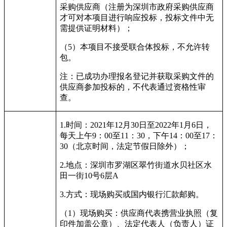
采购供应商（注册为深圳市政府采购供应商
才可对本项目进行响应投标，投标文件中无
需提供证明材料）；
（
5
）本项目不接受联合体投标，不允许转
包。
注：已成功办理报名登记并获取采购文件的
供应商参加投标的，不代表通过资格性审
查。
1.
时间：
2021
年
12
月
30
日至
2022
年
1
月
6
日，
每天上午
9
：
00
至
11
：
30
，下午
14
：
00
至
17
：
30
（北京时间，法定节假日除外）；
2.
地点：深圳市罗湖区翠竹街道水贝社区水
田一街
10
号
6
层
A
3.
方式：现场购买或国内银行汇款邮购。
（
1
）现场购买：供应商代表携营业执照（复
印件加盖公章）、法定代表人（负责人）证