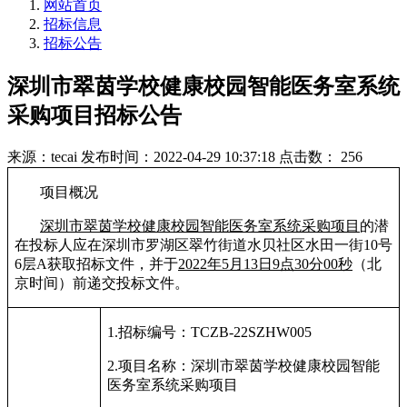
网站首页
招标信息
招标公告
深圳市翠茵学校健康校园智能医务室系统
采购项目招标公告
来源：tecai
发布时间：2022-04-29 10:37:18
点击数： 256
项目概况
深圳市翠茵学校健康校园智能医务室系统采购项目
的潜
在投标人应在深圳市罗湖区翠竹街道水贝社区水田一街
10
号
6
层
A
获取招标文件，并于
2022
年
5
月
13
日
9
点
30
分
00
秒
（北
京时间）前递交投标文件。
1.
招标编号：
TCZB-22SZHW005
2.
项目名称：深圳市翠茵学校健康校园智能
医务室系统采购项目