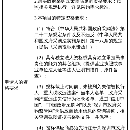
2.
落实政府采购政策需满足的资格要求：按
照相关规定执行，详见采购需求标准。
3.
本项目的特定资格要求：
（
1
）符合《中华人民共和国政府采购法》第
二十二条规定条件以及不违反
《中华人民共
和国政府采购法实施条例》第十八条的规定
（提供《采购投标承诺函》）；
（
2
）具有独立法人资格或具有独立承担民事
责任的能力的其它组织（提供营业执照或事
业单位法人证等法人证明扫描件，原件备
查）；
申请人的资
（
3
）投标截止时间前，未被列入失信被执行
格要求
人、重大税收违法案件当事人名单、政府采
购严重违法失信行为记录名单。通过
“
信用中
国
”
、
“
中国政府采购网
”
以及
“
深圳市政府采
购监管网
”
为供应商信用信息的查询渠道，相
关查询截图证据与采购文件一并保存；
（
4
）投标供应商必须先行注册为深圳市政府