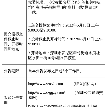
权委托书、《投标报名登记表》等相关模板
均可在“特采招标网”的“资料下载”栏目自行
下载。
1.
递交投标文件时间：
2022
年
5
月
13
日
上午
9:00:00
至
9:30:00
。
提交投标文
件截止时
2.
投标截止及开标时间：
2022
年
5
月
13
日
上午
间、开标时
9:30:00
。
间和地点
3.
开标地点：深圳市罗湖区翠竹街道水贝社
区水田一街
10
号
6
层
A
开标室。
公告期限
自本公告发布之日起
5
个工作日。
http://www.sztczb.com
（特采招标网）
http://www.szggzy.com/
（深圳公共资源交
采购公告查
易网）
询
投标人有义务在采购活动期间浏览以上网