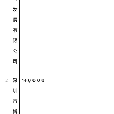
发
展
有
限
公
司
2
深
440,000.00
圳
市
博