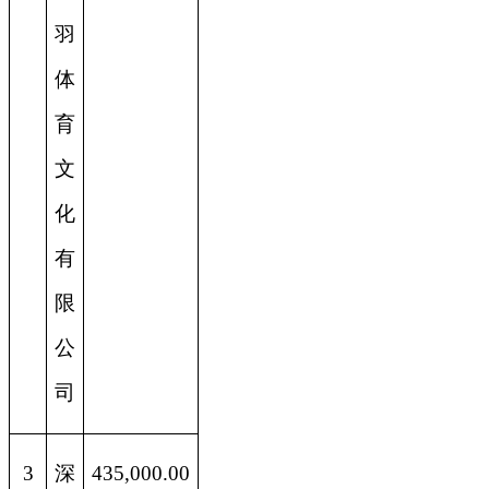
羽
体
育
文
化
有
限
公
司
3
深
435,000.00