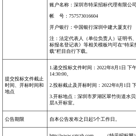
账户名称：深圳市特采招标代理有限公
帐
号：
757573016604
开户银行：中国银行深圳中建大厦支行
注：法定代表人（单位负责人）证明书
标报名登记表》等相关模板均可在“特采招
载”栏目自行下载。
1.
递交投标文件时间：
2022
年
8
月
1
日
下
14:30:00
。
提交投标文件截止
时间、开标时间和
2.
投标截止及开标时间：
2022
年
8
月
1
日
地点
3.
开标地点：深圳市罗湖区翠竹街道水贝
层
A
开标室。
公告期限
自本公告发布之日起
5
个工作日。
http://www.sztczb.com
（特采招标网