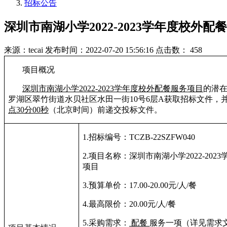
招标公告
深圳市南湖小学2022-2023学年度校外
来源：tecai
发布时间：2022-07-20 15:56:16
点击数： 458
项目概况
深圳市南湖小学
2022-2023
学年度校外配餐服务项目
的潜
罗湖区翠竹街道水贝社区水田一街
10
号
6
层
A
获取招标文件，
点
30
分
00
秒
（北京时间）前递交投标文件。
1.
招标编号：
TCZB-22SZFW040
2.
项目名称：深圳市南湖小学
2022-2023
项目
3.
预算单价：
17.00-20.00
元
/
人
/
餐
4.
最高限价：
20.00
元
/
人
/
餐
5.
采购需求：
配餐
服务一项（详见需求