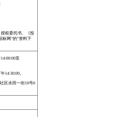
司
、授权委托书、《投
标网”的“资料下
午
14:00:00
至
下午
14:30:00
。
社区水田一街
10
号
6
）