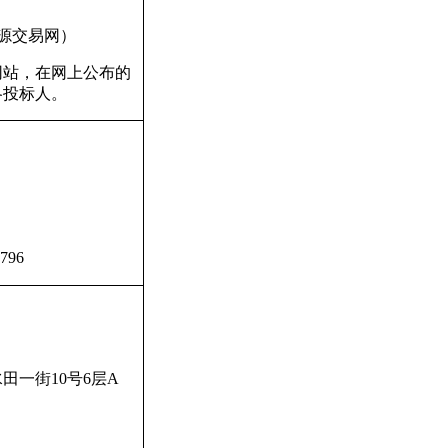
源交易网）
网站，在网上公布的
各投标人。
9796
水田一街
10
号
6
层
A