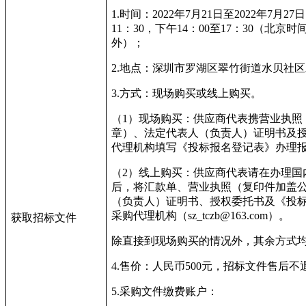
1.
时间：
2022
年
7
月
21
日至
2022
年
7
月
27
日
11
：
30
，下午
14
：
00
至
17
：
30
（北京时
外）；
2.
地点：深圳市罗湖区翠竹街道水贝社区
3.
方式：现场购买或线上购买。
（
1
）现场购买：供应商代表携营业执照
章）、法定代表人（负责人）证明书及
代理机构填写《投标报名登记表》办理
（
2
）线上购买：供应商代表请在办理国
后，将汇款单、营业执照（复印件加盖
（负责人）证明书、授权委托书及《投
采购代理机构（
sz_tczb@163.com
）。
获取招标文件
除直接到现场购买的情况外，其余方式
4.
售价：人民币
500
元，招标文件售后不
5.
采购文件缴费账户：