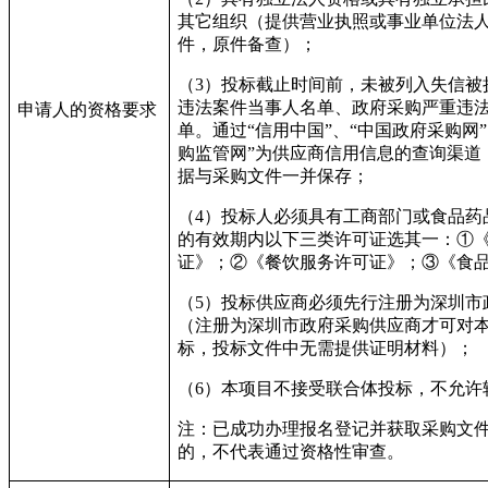
其它组织（提供营业执照或事业单位法
件，原件备查）；
（
3
）投标截止时间前，未被列入失信被
违法案件当事人名单、政府采购严重违
申请人的资格要求
单。通过
“
信用中国
”
、
“
中国政府采购网
”
购监管网
”
为供应商信用信息的查询渠道
据与采购文件一并保存；
（
4
）投标人必须具有工商部门或食品药
的有效期内以下三类许可证选其一：①
证》；②《餐饮服务许可证》；③《食
（
5
）投标供应商必须先行注册为深圳市
（注册为深圳市政府采购供应商才可对
标，投标文件中无需提供证明材料）；
（
6
）本项目不接受联合体投标，不允许
注：已成功办理报名登记并获取采购文
的，不代表通过资格性审查。