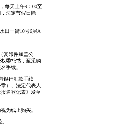
，每天上午
9
：
00
至
间，法定节假日除
水田一街
10
号
6
层
A
（复印件加盖公
授权委托书，至采购
报名手续。
内银行汇款手续
公章）、法定代表人
标报名登记表》发至
均视为线上购买。
退。