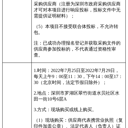
采购供应商（注册为深圳市政府采购供应商
才可对本项目进行响应投标，投标文件中无
需提供证明材料）；
（
5
）本项目不接受联合体投标，不允许转
包。
注：已成功办理报名登记并获取采购文件的
供应商参加投标的，不代表通过资格性审
查。
1.
时间：
2022
年
7
月
25
日至
2022
年
7
月
29
日，
每天上午
9
：
00
至
11
：
30
，下午
14
：
00
至
17
：
30
（北京时间，法定节假日除外）；
2.
地点：深圳市罗湖区翠竹街道水贝社区水
田一街
10
号
6
层
A
3.
方式：现场购买或线上购买。
（
1
）现场购买：供应商代表携营业执照（复
印件加盖公章）、法定代表人（负责人）证