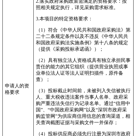
2.
落实政府采购政策需满足的资格要求：按
照相关规定执行，详见采购需求标准。
3.
本项目的特定资格要求：
（
1
）符合《中华人民共和国政府采购法》第
二十二条规定条件以及不违反
《中华人民共
和国政府采购法实施条例》第十八条的规定
（提供《采购投标承诺函》）；
（
2
）具有独立法人资格或具有独立承担民事
责任的能力的其它组织（提供营业执照或事
业单位法人证等法人证明扫描件，原件备
查）；
申请人的资
（
3
）投标截止时间前，未被列入失信被执行
格要求
人、重大税收违法案件当事人名单、政府采
购严重违法失信行为记录名单。通过
“
信用中
国
”
、
“
中国政府采购网
”
以及
“
深圳市政府采
购监管网
”
为供应商信用信息的查询渠道，相
关查询截图证据与采购文件一并保存；
（
4
）投标供应商必须先行注册为深圳市政府