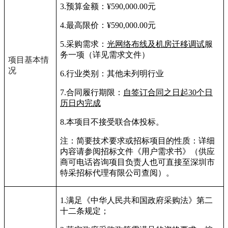
3.
预算金额：
¥590,000.00
元
4.
最高限价：
¥590,000.00
元
5.
采购需求：
光网络布线及机房迁移调试
服
务一项（详见需求文件）
项目基本情
况
6.
行业类别：其他未列明行业
7.
合同履行期限：
自签订合同之日起
30
个日
历日内完成
8.
本项目不接受联合体投标。
注：简要技术要求或招标项目的性质：详细
内容请参阅招标文件《用户需求书》（供应
商可电话咨询项目负责人也可直接至深圳市
特采招标代理有限公司查阅）。
1.
满足《中华人民共和国政府采购法》第二
十二条规定；