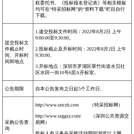
权委托书、《投标报名登记表》等相关模板
均可在“特采招标网”的“资料下载”栏目自行
下载。
1.
递交投标文件时间：
2022
年
8
月
2
日
上午
9:00:00
至
9:30:00
。
提交投标文
件截止时
2.
投标截止及开标时间：
2022
年
8
月
2
日
上午
间、开标时
9:30:00
。
间和地点
3.
开标地点：深圳市罗湖区翠竹街道水贝社
区水田一街
10
号
6
层
A
开标室。
公告期限
自本公告发布之日起
5
个工作日。
http://www.sztczb.com
（特采招标网）
http://www.szggzy.com/
（深圳公共资源交
采购公告查
易网）
询
投标人有义务在采购活动期间浏览以上网