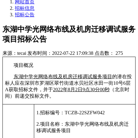
网站首页
招标信息
招标公告
东湖中学光网络布线及机房迁移调试服务
项目招标公告
来源：tecai
发布时间：2022-07-22 17:09:38
点击数： 275
项目概况
东湖中学光网络布线及机房迁移调试服务项目
的潜在投
标人应在深圳市罗湖区翠竹街道水贝社区水田一街
10
号
6
层
A
获取招标文件，并于
2022
年
8
月
2
日
9
点
30
分
00
秒
（北京时
间）前递交投标文件。
1.
招标编号：
TCZB-22SZFW042
2.
项目名称：东湖中学光网络布线及机房迁
移调试服务项目