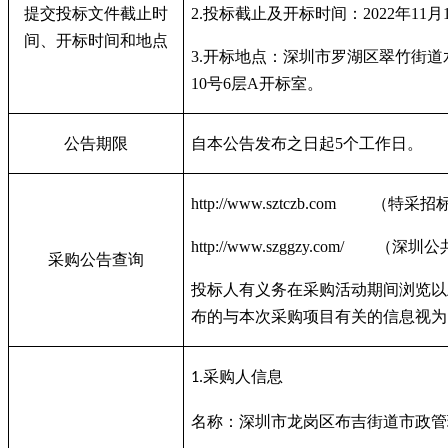
提交投标文件截止时
2.
投标截止及开标时间：
2022
年
11
月
间、开标时间和地点
3.
开标地点：深圳市罗湖区翠竹街道
10
号
6
层
A
开标室。
公告期限
自本公告发布之日起
5
个工作日。
http://www.sztczb.com
（特采招
http://www.szggzy.com/
（深圳公
采购公告查询
投标人有义务在采购活动期间浏览以
布的与本次采购项目有关的信息视为
采购人信息
1.
名称：深圳市龙岗区布吉街道市政管