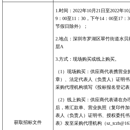
1.
时间：
2022
年
10
月
21
日至
2022
年
10
9
：
00
至
11
：
30
，下午
14
：
00
至
17
：
3
节假日除外）；
2.
地点：深圳市罗湖区翠竹街道水贝
层
A
3.
方式：现场购买或线上购买。
（
1
）现场购买：供应商代表携营业
章）、法定代表人（负责人）证明书
采购代理机构填写《投标报名登记表
（
2
）线上购买：供应商代表请在办
后，将汇款单、营业执照（复印件加
表人（负责人）证明书、授权委托书
获取招标文件
表》发至采购代理机构（
sz_tczb@16