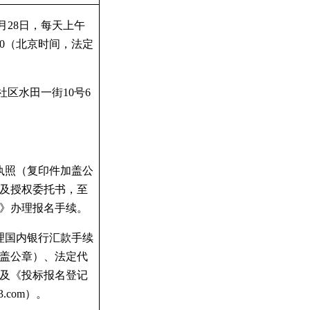
月
28
日，每天上午
0
（北京时间，法定
社区水田一街
10
号
6
执照（复印件加盖公
及授权委托书，至
》办理报名手续。
理国内银行汇款手续
盖公章）、法定代
及《投标报名登记
3.com
）。