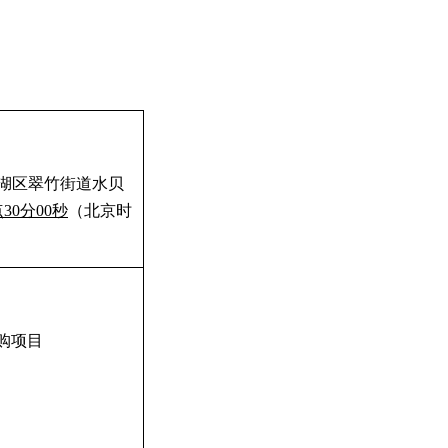
湖区翠竹街道水贝
点
30
分
00
秒
（北京时
购项目