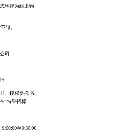
式均视为线上购
后不退。
公司
行
书、授权委托书、
在“特采招标
日
9:00:00
至
9:30:00
。