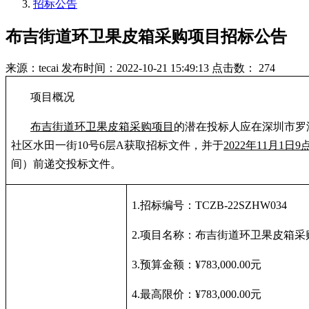
招标公告
布吉街道环卫果皮箱采购项目招标公告
来源：tecai
发布时间：2022-10-21 15:49:13
点击数： 274
项目概况
布吉街道环卫果皮箱采购项目
的潜在投标人应在深圳市罗
社区水田一街
10
号
6
层
A
获取招标文件，并于
2022
年
11
月
1
日
9
间）前递交投标文件。
1.
招标编号：
TCZB-22SZHW034
2.
项目名称：布吉街道环卫果皮箱采
3.
预算金额：
¥783,000.00
元
4.
最高限价：
¥783,000.00
元