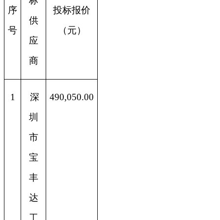
标
序
投标报价
供
号
（元）
应
商
1
深
490,050.00
圳
市
宝
丰
达
工