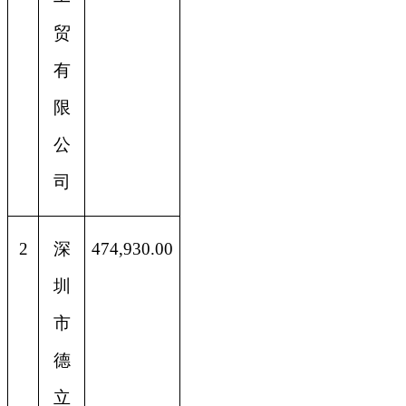
贸
有
限
公
司
2
深
474,930.00
圳
市
德
立