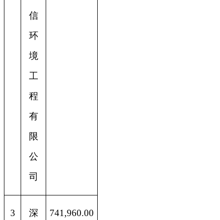
信
环
境
工
程
有
限
公
司
3
深
741,960.00