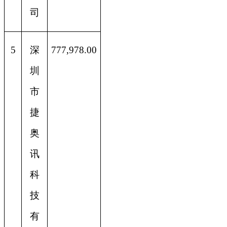
司
5
深
777,978.00
圳
市
捷
奥
讯
科
技
有