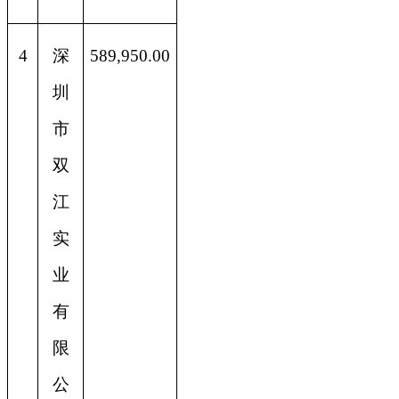
4
深
589,950.00
圳
市
双
江
实
业
有
限
公