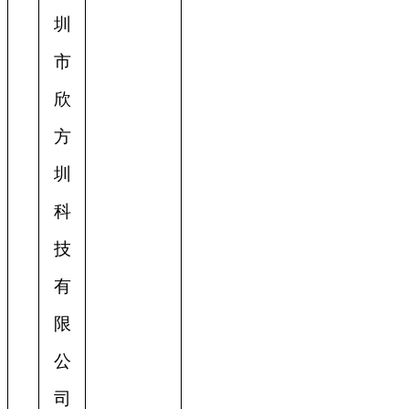
圳
市
欣
方
圳
科
技
有
限
公
司