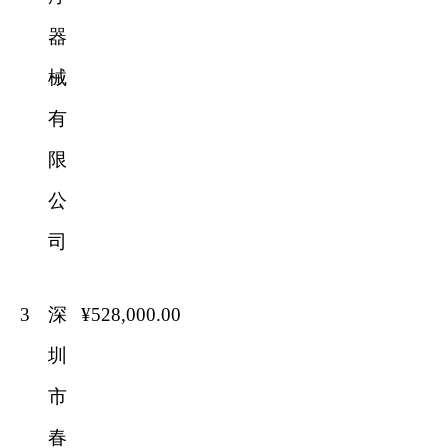
器
械
有
限
公
司
3
深
¥528
,
000
.00
圳
市
春