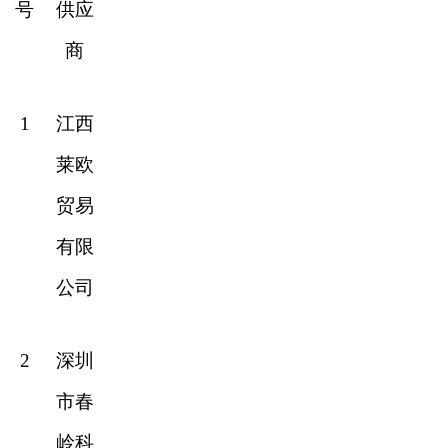
号
供应
商
1
江西
莱欧
贸易
有限
公司
2
深圳
市春
岭科