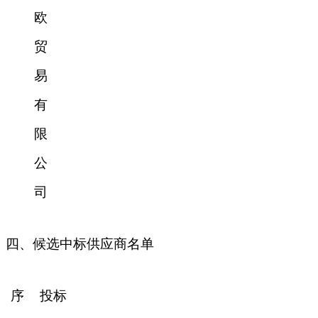
欧
贸
易
有
限
公
司
四、候选中标供应商名单
序
投标