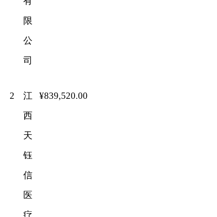
有
限
公
司
2
江
¥839
,
520
.00
西
天
钰
信
医
疗