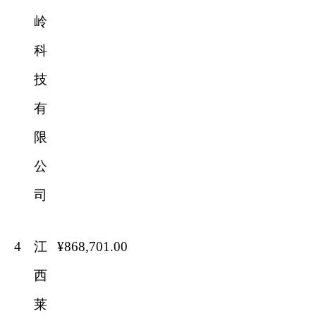
岭
科
技
有
限
公
司
4
江
¥868
,
701
.00
西
莱