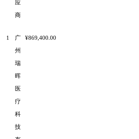
应
商
1
广
¥869
,
400
.00
州
瑞
晖
医
疗
科
技